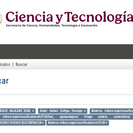
ículos
Buscar
car
NRIQUE SALAZAR SOSA ×
Autor: Rafael Zúñiga Tarango ×
Materia: info:eu-repo/classif
 info:eu-repo/classification/AUTOR/fuel, agroecological tillage system, convention
ANCISCO HIGINIO RUIZ ESPINOZA ×
Materia: info:eu-repo/classification/cti/3103 ×