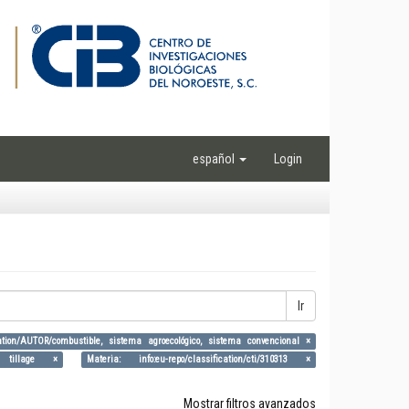
español
Login
Ir
ication/AUTOR/combustible, sistema agroecológico, sistema convencional ×
al tillage ×
Materia: info:eu-repo/classification/cti/310313 ×
Mostrar filtros avanzados