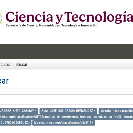
ículos
Buscar
car
LEJANDRA NIETO GARIBAY ×
Autor: JOSE LUIS GARCIA HERNANDEZ ×
Materia: info:eu-repo/cl
info:eu-repo/classification/AUTOR/análisis de crecimiento, biomasa, salinidad por NaCl, toler
RIQUE TROYO DIEGUEZ ×
Materia: info:eu-repo/classification/cti/2417 ×