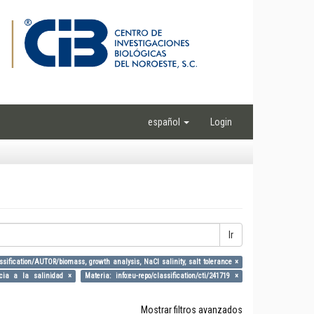
español
Login
Ir
assification/AUTOR/biomass, growth analysis, NaCl salinity, salt tolerance ×
ancia a la salinidad ×
Materia: info:eu-repo/classification/cti/241719 ×
Mostrar filtros avanzados