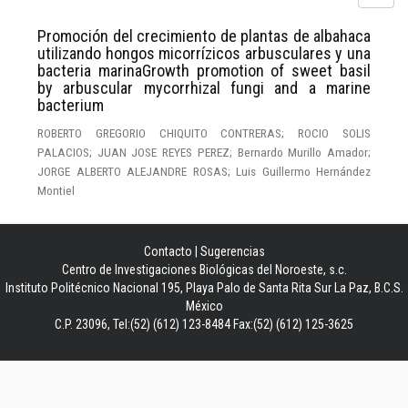
Promoción del crecimiento de plantas de albahaca
utilizando hongos micorrízicos arbusculares y una
bacteria marinaGrowth promotion of sweet basil
by arbuscular mycorrhizal fungi and a marine
bacterium
ROBERTO GREGORIO CHIQUITO CONTRERAS; ROCIO SOLIS
PALACIOS; JUAN JOSE REYES PEREZ; Bernardo Murillo Amador;
JORGE ALBERTO ALEJANDRE ROSAS; Luis Guillermo Hernández
Montiel
Contacto
|
Sugerencias
Centro de Investigaciones Biológicas del Noroeste, s.c.
Instituto Politécnico Nacional 195, Playa Palo de Santa Rita Sur La Paz, B.C.S.
México
C.P. 23096, Tel:(52) (612) 123-8484 Fax:(52) (612) 125-3625