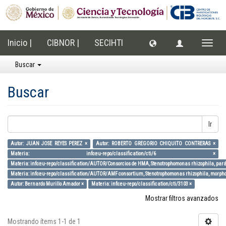
Inicio |
CIBNOR |
SECIHTI
Cambi
naveg
Buscar
Buscar
Ir
Autor: JUAN JOSE REYES PEREZ ×
Autor: ROBERTO GREGORIO CHIQUITO CONTRERAS ×
Materia: info:eu-repo/classification/cti/6 ×
Materia: info:eu-repo/classification/AUTOR/Consorcios de HMA, Stenotrophomonas rhizophila, parám
Materia: info:eu-repo/classification/AUTOR/AMF consortium, Stenotrophomonas rhizophila, morpholo
Autor: Bernardo Murillo Amador ×
Materia: info:eu-repo/classification/cti/3103 ×
Mostrar filtros avanzados
Mostrando ítems 1-1 de 1