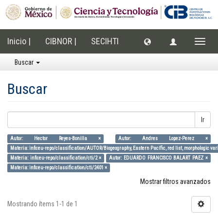
Inicio |
CIBNOR |
SECIHTI
Cambi
naveg
Buscar
Buscar
Ir
Autor: Hector Reyes-Bonilla ×
Autor: Andres Lopez-Perez ×
Materia: info:eu-repo/classification/AUTOR/Biogeography, Eastern Pacífic, red list, morphologic vari
Materia: info:eu-repo/classification/cti/2 ×
Autor: EDUARDO FRANCISCO BALART PAEZ ×
Materia: info:eu-repo/classification/cti/2401 ×
Mostrar filtros avanzados
Mostrando ítems 1-1 de 1