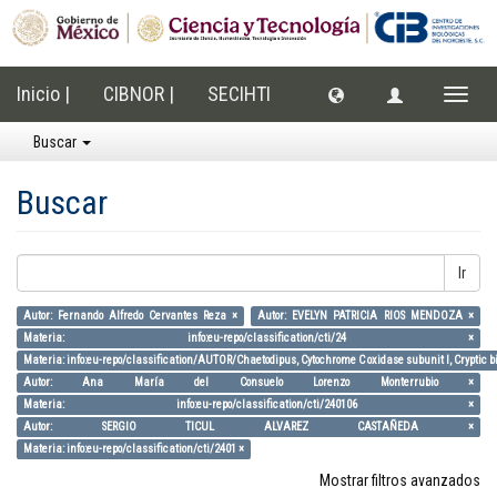
Inicio |
CIBNOR |
SECIHTI
Cambi
naveg
Buscar
Buscar
Ir
Autor: Fernando Alfredo Cervantes Reza ×
Autor: EVELYN PATRICIA RIOS MENDOZA ×
Materia: info:eu-repo/classification/cti/24 ×
Materia: info:eu-repo/classification/AUTOR/Chaetodipus, Cytochrome C oxidase subunit I, Cryptic bi
Autor: Ana María del Consuelo Lorenzo Monterrubio ×
Materia: info:eu-repo/classification/cti/240106 ×
Autor: SERGIO TICUL ALVAREZ CASTAÑEDA ×
Materia: info:eu-repo/classification/cti/2401 ×
Mostrar filtros avanzados