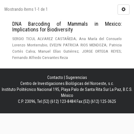
Mostrando ítems 1-1 de 1
DNA Barcoding of Mammals in Mexico:
Implications for Biodiversity
SERGIO TICUL ALVAREZ CASTAÑEDA; Ana María del Consuelo
Lorenzo Monterrubio; EVELYN PATRICIA RIOS MENDOZA; Patricia
Cortés Calva; Manuel Elías Gutiérrez; JORGE ORTEGA REYES;
Fernando Alfredo Cervantes Reza
Contacto
|
Sugerencias
Centro de Investigaciones Biológicas del Noroeste, s.c.
Instituto Politécnico Nacional 195, Playa Palo de Santa Rita Sur La Paz, B.C.S.
México
C.P. 23096, Tel:(52) (612) 123-8484 Fax:(52) (612) 125-3625