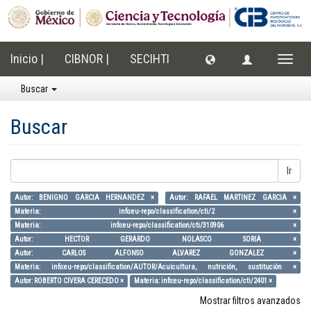
Inicio |
CIBNOR |
SECIHTI
Cambi
naveg
Buscar
Buscar
Ir
Autor: BENIGNO GARCIA HERNANDEZ ×
Autor: RAFAEL MARTINEZ GARCIA ×
Materia: info:eu-repo/classification/cti/2 ×
Materia: info:eu-repo/classification/cti/310906 ×
Autor: HECTOR GERARDO NOLASCO SORIA ×
Autor: CARLOS ALFONSO ALVAREZ GONZALEZ ×
Materia: info:eu-repo/classification/AUTOR/Acuicultura, nutrición, sustitución ×
Autor: ROBERTO CIVERA CERECEDO ×
Materia: info:eu-repo/classification/cti/2401 ×
Mostrar filtros avanzados