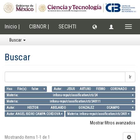
Inicio |
CIBNOR |
SECIHTI
Cambi
naveg
Buscar
Buscar
Ir
Has File(s): false ×
Autor: JESUS ARTURO FIERRO CORONADO ×
Materia: info:eu-repo/classification/cti/24 ×
Materia: info:eu-repo/classification/cti/240111 ×
Autor: HECTOR ABELARDO GONZALEZ OCAMPO ×
Autor: ANGEL ISIDRO CAMPA CORDOVA ×
Materia: info:eu-repo/classification/cti/2401 ×
Mostrar filtros avanzados
Mostrando ítems 1-1 de 1