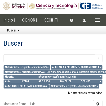
Inicio |
CIBNOR |
SECIHTI
Cambi
naveg
Buscar
Buscar
Ir
Materia: info:eu-repo/classification/cti/2 ×
Autor: MARIA DEL CARMEN FLORES MIRANDA ×
Materia: info:eu-repo/classification/AUTOR/Vibrio sinaloensis, vibriosis, hemolytic activity, enzym
Materia: info:eu-repo/classification/cti/240111 ×
Autor: HECTOR ABELARDO GONZALEZ OCAMPO ×
Autor: ANGEL ISIDRO CAMPA CORDOVA ×
Materia: info:eu-repo/classification/cti/2401 ×
Mostrar filtros avanzados
Mostrando ítems 1-1 de 1