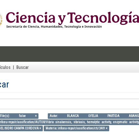
ículos
Buscar
car
ile(s): false ×
Autor: BLANCA OFELIA PARTIDA ARAN
nfo:eu-repo/classification/AUTOR/Vibrio sinaloensis, vibriosis, hemolytic activity, enzymatic activ
GEL ISIDRO CAMPA CORDOVA ×
Materia: info:eu-repo/classification/cti/2401 ×