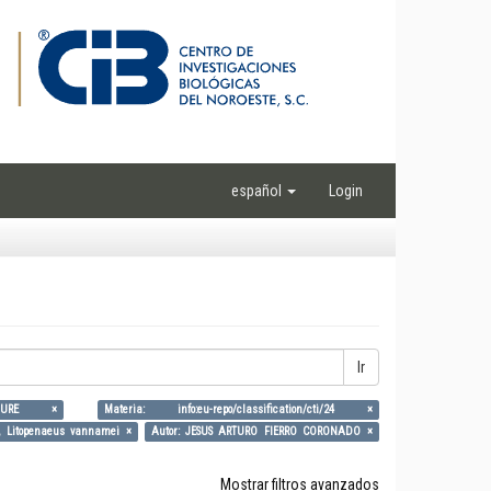
español
Login
Ir
GURE ×
Materia: info:eu-repo/classification/cti/24 ×
ity, Litopenaeus vannamei ×
Autor: JESUS ARTURO FIERRO CORONADO ×
Mostrar filtros avanzados