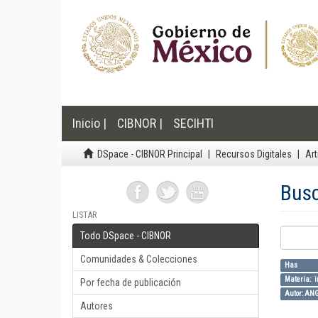
Inicio |
CIBNOR |
SECIHTI
DSpace - CIBNOR Principal
Recursos Digitales
Art
Bus
LISTAR
Todo DSpace - CIBNOR
Comunidades & Colecciones
Has F
Materia: i
Por fecha de publicación
Autor: AN
Autores