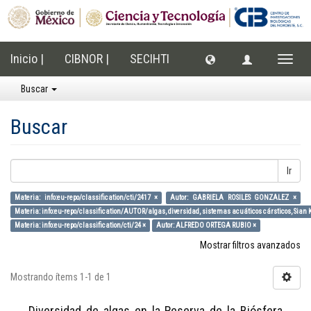
Inicio |
CIBNOR |
SECIHTI
Cambi
naveg
Buscar
Buscar
Ir
Materia: info:eu-repo/classification/cti/2417 ×
Autor: GABRIELA ROSILES GONZALEZ ×
Materia: info:eu-repo/classification/AUTOR/algas, diversidad, sistemas acuáticos cársticos, Sian 
Materia: info:eu-repo/classification/cti/24 ×
Autor: ALFREDO ORTEGA RUBIO ×
Mostrar filtros avanzados
Mostrando ítems 1-1 de 1
Diversidad de algas en la Reserva de la Biósfera