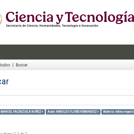
ículos
Buscar
car
IS MANUEL VALENZUELA NUÑEZ ×
Autor: ARNOLDO FLORES HERNANDEZ ×
Materia: info:eu-repo/cl