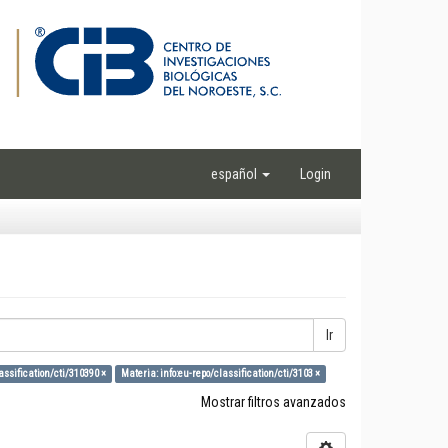
español
Login
Ir
assification/cti/310390 ×
Materia: info:eu-repo/classification/cti/3103 ×
Mostrar filtros avanzados