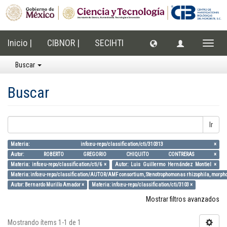
Inicio |
CIBNOR |
SECIHTI
Cambi
naveg
Buscar
Buscar
Ir
Materia: info:eu-repo/classification/cti/310313 ×
Autor: ROBERTO GREGORIO CHIQUITO CONTRERAS ×
Materia: info:eu-repo/classification/cti/6 ×
Autor: Luis Guillermo Hernández Montiel ×
Materia: info:eu-repo/classification/AUTOR/AMF consortium, Stenotrophomonas rhizophila, morpholo
Autor: Bernardo Murillo Amador ×
Materia: info:eu-repo/classification/cti/3103 ×
Mostrar filtros avanzados
Mostrando ítems 1-1 de 1