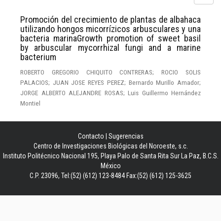
Promoción del crecimiento de plantas de albahaca
utilizando hongos micorrízicos arbusculares y una
bacteria marinaGrowth promotion of sweet basil
by arbuscular mycorrhizal fungi and a marine
bacterium
ROBERTO GREGORIO CHIQUITO CONTRERAS; ROCIO SOLIS
PALACIOS; JUAN JOSE REYES PEREZ; Bernardo Murillo Amador;
JORGE ALBERTO ALEJANDRE ROSAS; Luis Guillermo Hernández
Montiel
Contacto
|
Sugerencias
Centro de Investigaciones Biológicas del Noroeste, s.c.
Instituto Politécnico Nacional 195, Playa Palo de Santa Rita Sur La Paz, B.C.S.
México
C.P. 23096, Tel:(52) (612) 123-8484 Fax:(52) (612) 125-3625