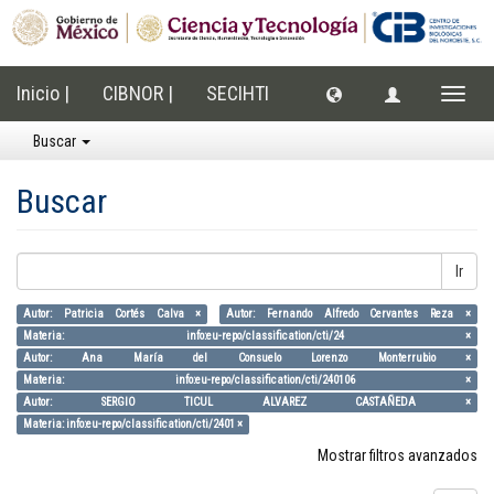
Inicio |
CIBNOR |
SECIHTI
Cambi
naveg
Buscar
Buscar
Ir
Autor: Patricia Cortés Calva ×
Autor: Fernando Alfredo Cervantes Reza ×
Materia: info:eu-repo/classification/cti/24 ×
Autor: Ana María del Consuelo Lorenzo Monterrubio ×
Materia: info:eu-repo/classification/cti/240106 ×
Autor: SERGIO TICUL ALVAREZ CASTAÑEDA ×
Materia: info:eu-repo/classification/cti/2401 ×
Mostrar filtros avanzados