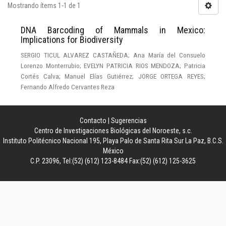
Mostrando ítems 1-1 de 1
DNA Barcoding of Mammals in Mexico:
Implications for Biodiversity
SERGIO TICUL ALVAREZ CASTAÑEDA; Ana María del Consuelo
Lorenzo Monterrubio; EVELYN PATRICIA RIOS MENDOZA; Patricia
Cortés Calva; Manuel Elías Gutiérrez; JORGE ORTEGA REYES;
Fernando Alfredo Cervantes Reza
Contacto
|
Sugerencias
Centro de Investigaciones Biológicas del Noroeste, s.c.
Instituto Politécnico Nacional 195, Playa Palo de Santa Rita Sur La Paz, B.C.S.
México
C.P. 23096, Tel:(52) (612) 123-8484 Fax:(52) (612) 125-3625