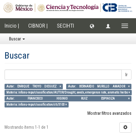
Inicio |
CIBNOR |
SECIHTI
Cambi
naveg
Buscar
Buscar
Ir
Autor: ENRIQUE TROYO DIEGUEZ ×
Autor: BERNARDO MURILLO AMADOR ×
Materia: info:eu-repo/classification/AUTOR/Drought, seeds, emergence rate, aromatic herbs ×
Autor: FRANCISCO HIGINIO RUIZ ESPINOZA ×
Materia: info:eu-repo/classification/cti/3103 ×
Mostrar filtros avanzados
Mostrando ítems 1-1 de 1