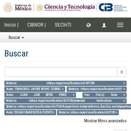
Inicio |
CIBNOR |
SECIHTI
Cambi
naveg
Buscar
Buscar
Ir
Materia: info:eu-repo/classification/cti/241708 ×
Autor: FRANCISCO JAVIER WONG CORRAL ×
Materia: info:eu-repo/classification/cti/31 ×
Autor: JUAN JOSE REYES PEREZ ×
Has File(s): false ×
Materia: info:eu-repo/classification/AUTOR/protected horticulture ×
Materia: info:eu-repo/classification/AUTOR/Azospirillum halopraeferens, Bacillus amilolyquefasce
Autor: EDGAR OMAR RUEDA PUENTE ×
Materia: info:eu-repo/classification/cti/3103 ×
Mostrar filtros avanzados