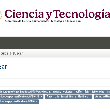
ículos
Buscar
car
info:eu-repo/classification/AUTOR/tetrodotoxin, toxicity, cultured puffer fish, Sphoeroides 
nfo:eu-repo/classification/cti/240113 ×
Autor: Lilia Isabel Ibarra Martínez ×
Autor: ARM
fo:eu-repo/classification/cti/2401 ×