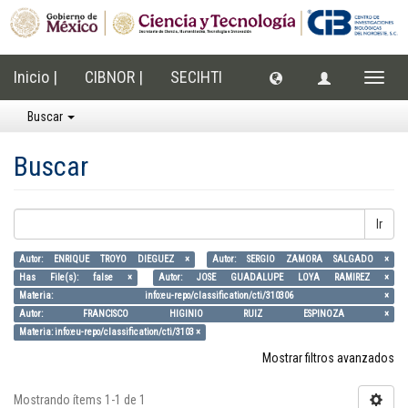
Inicio |
CIBNOR |
SECIHTI
Cambi
naveg
Buscar
Buscar
Ir
Autor: ENRIQUE TROYO DIEGUEZ ×
Autor: SERGIO ZAMORA SALGADO ×
Has File(s): false ×
Autor: JOSE GUADALUPE LOYA RAMIREZ ×
Materia: info:eu-repo/classification/cti/310306 ×
Autor: FRANCISCO HIGINIO RUIZ ESPINOZA ×
Materia: info:eu-repo/classification/cti/3103 ×
Mostrar filtros avanzados
Mostrando ítems 1-1 de 1