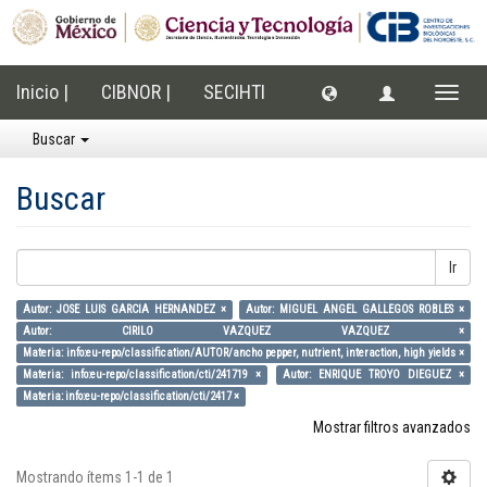
Inicio |
CIBNOR |
SECIHTI
Cambi
naveg
Buscar
Buscar
Ir
Autor: JOSE LUIS GARCIA HERNANDEZ ×
Autor: MIGUEL ANGEL GALLEGOS ROBLES ×
Autor: CIRILO VAZQUEZ VAZQUEZ ×
Materia: info:eu-repo/classification/AUTOR/ancho pepper, nutrient, interaction, high yields ×
Materia: info:eu-repo/classification/cti/241719 ×
Autor: ENRIQUE TROYO DIEGUEZ ×
Materia: info:eu-repo/classification/cti/2417 ×
Mostrar filtros avanzados
Mostrando ítems 1-1 de 1