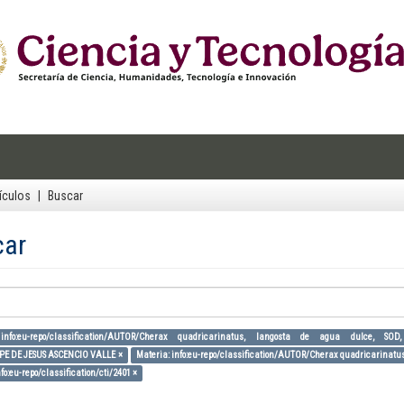
ículos
Buscar
car
info:eu-repo/classification/AUTOR/Cherax quadricarinatus, langosta de agua dulce, SOD
IPE DE JESUS ASCENCIO VALLE ×
Materia: info:eu-repo/classification/AUTOR/Cherax quadricarinatus, 
fo:eu-repo/classification/cti/2401 ×