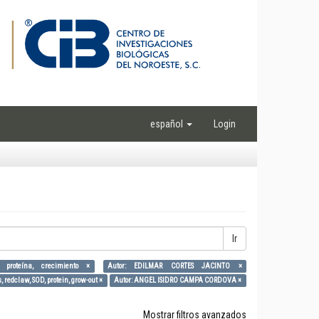
español
Login
Ir
, proteína, crecimiento ×
Autor: EDILMAR CORTES JACINTO ×
redclaw, SOD, protein, grow-out ×
Autor: ANGEL ISIDRO CAMPA CORDOVA ×
Mostrar filtros avanzados