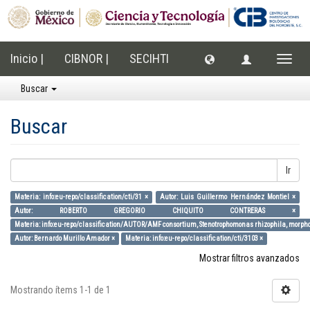
Inicio |
CIBNOR |
SECIHTI
Cambi
naveg
Buscar
Buscar
Ir
Materia: info:eu-repo/classification/cti/31 ×
Autor: Luis Guillermo Hernández Montiel ×
Autor: ROBERTO GREGORIO CHIQUITO CONTRERAS ×
Materia: info:eu-repo/classification/AUTOR/AMF consortium, Stenotrophomonas rhizophila, morpholo
Autor: Bernardo Murillo Amador ×
Materia: info:eu-repo/classification/cti/3103 ×
Mostrar filtros avanzados
Mostrando ítems 1-1 de 1