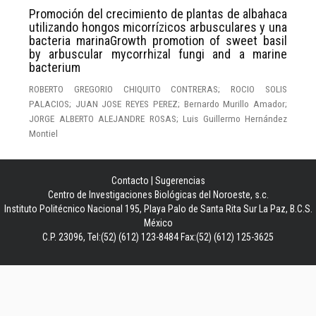
Promoción del crecimiento de plantas de albahaca
utilizando hongos micorrízicos arbusculares y una
bacteria marinaGrowth promotion of sweet basil
by arbuscular mycorrhizal fungi and a marine
bacterium
ROBERTO GREGORIO CHIQUITO CONTRERAS; ROCIO SOLIS
PALACIOS; JUAN JOSE REYES PEREZ; Bernardo Murillo Amador;
JORGE ALBERTO ALEJANDRE ROSAS; Luis Guillermo Hernández
Montiel
Contacto
|
Sugerencias
Centro de Investigaciones Biológicas del Noroeste, s.c.
Instituto Politécnico Nacional 195, Playa Palo de Santa Rita Sur La Paz, B.C.S.
México
C.P. 23096, Tel:(52) (612) 123-8484 Fax:(52) (612) 125-3625