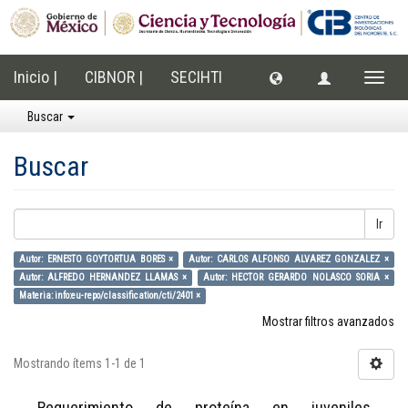
Inicio |
CIBNOR |
SECIHTI
Cambi
naveg
Buscar
Buscar
Ir
Autor: ERNESTO GOYTORTUA BORES ×
Autor: CARLOS ALFONSO ALVAREZ GONZALEZ ×
Autor: ALFREDO HERNANDEZ LLAMAS ×
Autor: HECTOR GERARDO NOLASCO SORIA ×
Materia: info:eu-repo/classification/cti/2401 ×
Mostrar filtros avanzados
Mostrando ítems 1-1 de 1
Requerimiento de proteína en juveniles