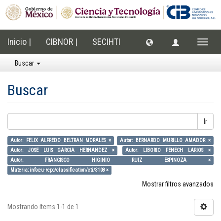
Inicio |
CIBNOR |
SECIHTI
Cambi
naveg
Buscar
Buscar
Ir
Autor: FELIX ALFREDO BELTRAN MORALES ×
Autor: BERNARDO MURILLO AMADOR ×
Autor: JOSE LUIS GARCIA HERNANDEZ ×
Autor: LIBORIO FENECH LARIOS ×
Autor: FRANCISCO HIGINIO RUIZ ESPINOZA ×
Materia: info:eu-repo/classification/cti/3103 ×
Mostrar filtros avanzados
Mostrando ítems 1-1 de 1