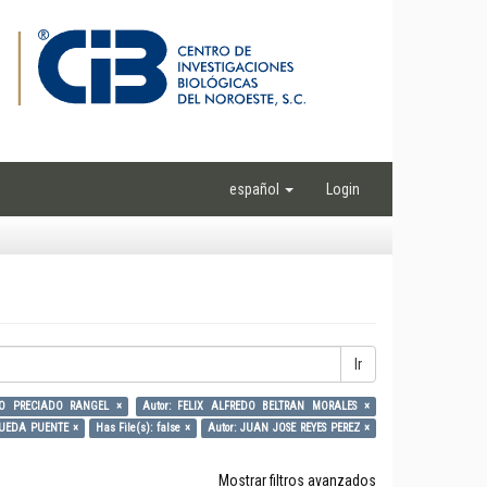
español
Login
Ir
LO PRECIADO RANGEL ×
Autor: FELIX ALFREDO BELTRAN MORALES ×
RUEDA PUENTE ×
Has File(s): false ×
Autor: JUAN JOSE REYES PEREZ ×
Mostrar filtros avanzados