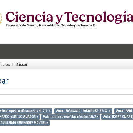
ículos
Buscar
car
nfo:eu-repo/classification/cti/241719 ×
Autor: FRANCISCO RODRIGUEZ FELIX ×
Autor: PAB
ERNARDO MURILLO AMADOR ×
Materia: info:eu-repo/classification/cti/2 ×
Autor: EDGAR OMAR 
IS GUILLERMO HERNANDEZ MONTIEL ×