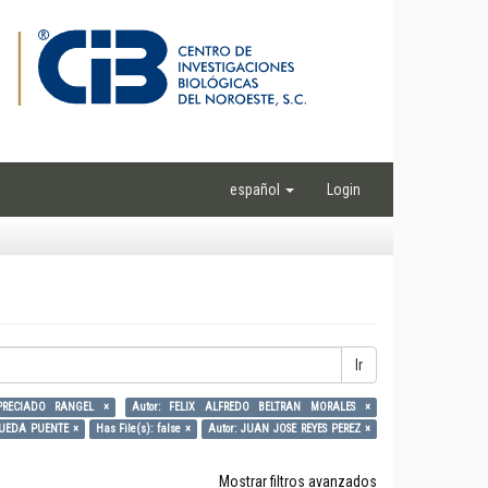
español
Login
Ir
PRECIADO RANGEL ×
Autor: FELIX ALFREDO BELTRAN MORALES ×
RUEDA PUENTE ×
Has File(s): false ×
Autor: JUAN JOSE REYES PEREZ ×
Mostrar filtros avanzados