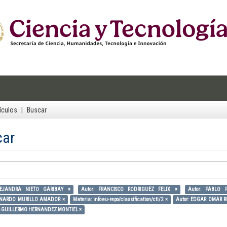
ículos
Buscar
car
LEJANDRA NIETO GARIBAY ×
Autor: FRANCISCO RODRIGUEZ FELIX ×
Autor: PABLO 
ERNARDO MURILLO AMADOR ×
Materia: info:eu-repo/classification/cti/2 ×
Autor: EDGAR OMAR 
IS GUILLERMO HERNANDEZ MONTIEL ×