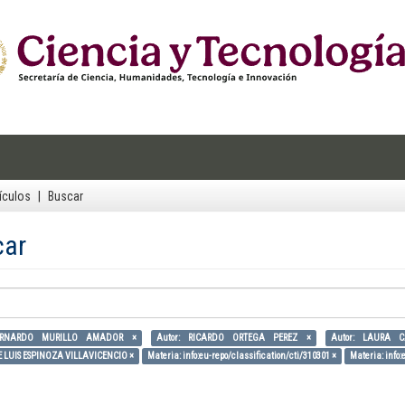
ículos
Buscar
car
BERNARDO MURILLO AMADOR ×
Autor: RICARDO ORTEGA PEREZ ×
Autor: LAURA 
SE LUIS ESPINOZA VILLAVICENCIO ×
Materia: info:eu-repo/classification/cti/310301 ×
Materia: info: