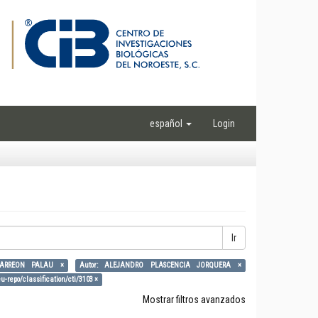
español
Login
Ir
CARREON PALAU ×
Autor: ALEJANDRO PLASCENCIA JORQUERA ×
eu-repo/classification/cti/3103 ×
Mostrar filtros avanzados