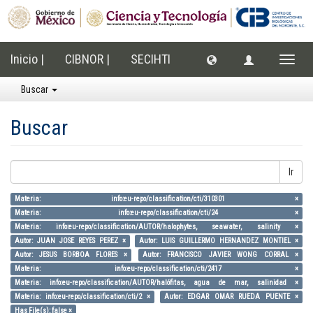
Inicio |
CIBNOR |
SECIHTI
Cambi
naveg
Buscar
Buscar
Ir
Materia: info:eu-repo/classification/cti/310301 ×
Materia: info:eu-repo/classification/cti/24 ×
Materia: info:eu-repo/classification/AUTOR/halophytes, seawater, salinity ×
Autor: JUAN JOSE REYES PEREZ ×
Autor: LUIS GUILLERMO HERNANDEZ MONTIEL ×
Autor: JESUS BORBOA FLORES ×
Autor: FRANCISCO JAVIER WONG CORRAL ×
Materia: info:eu-repo/classification/cti/2417 ×
Materia: info:eu-repo/classification/AUTOR/halófitas, agua de mar, salinidad ×
Materia: info:eu-repo/classification/cti/2 ×
Autor: EDGAR OMAR RUEDA PUENTE ×
Has File(s): false ×