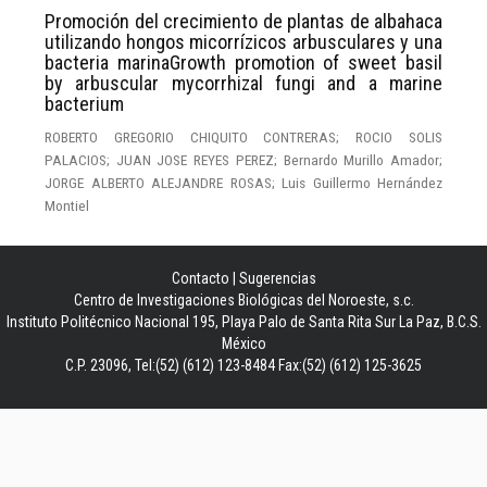
Promoción del crecimiento de plantas de albahaca
utilizando hongos micorrízicos arbusculares y una
bacteria marinaGrowth promotion of sweet basil
by arbuscular mycorrhizal fungi and a marine
bacterium
ROBERTO GREGORIO CHIQUITO CONTRERAS; ROCIO SOLIS
PALACIOS; JUAN JOSE REYES PEREZ; Bernardo Murillo Amador;
JORGE ALBERTO ALEJANDRE ROSAS; Luis Guillermo Hernández
Montiel
Contacto
|
Sugerencias
Centro de Investigaciones Biológicas del Noroeste, s.c.
Instituto Politécnico Nacional 195, Playa Palo de Santa Rita Sur La Paz, B.C.S.
México
C.P. 23096, Tel:(52) (612) 123-8484 Fax:(52) (612) 125-3625