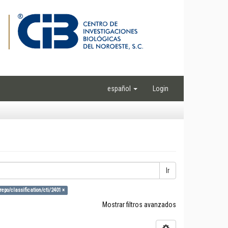
español
Login
Ir
repo/classification/cti/2401 ×
Mostrar filtros avanzados