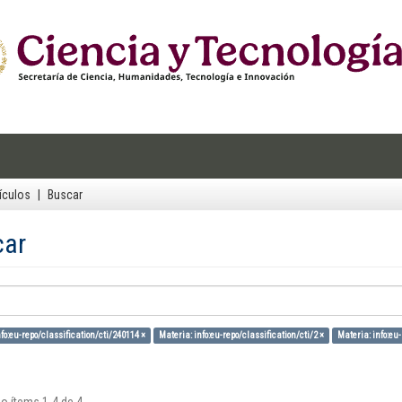
ículos
Buscar
car
fo:eu-repo/classification/cti/240114 ×
Materia: info:eu-repo/classification/cti/2 ×
Materia: info:eu-