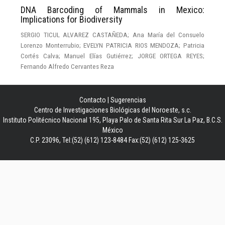
DNA Barcoding of Mammals in Mexico:
Implications for Biodiversity
SERGIO TICUL ALVAREZ CASTAÑEDA; Ana María del Consuelo
Lorenzo Monterrubio; EVELYN PATRICIA RIOS MENDOZA; Patricia
Cortés Calva; Manuel Elías Gutiérrez; JORGE ORTEGA REYES;
Fernando Alfredo Cervantes Reza
Contacto
|
Sugerencias
Centro de Investigaciones Biológicas del Noroeste, s.c.
Instituto Politécnico Nacional 195, Playa Palo de Santa Rita Sur La Paz, B.C.S.
México
C.P. 23096, Tel:(52) (612) 123-8484 Fax:(52) (612) 125-3625