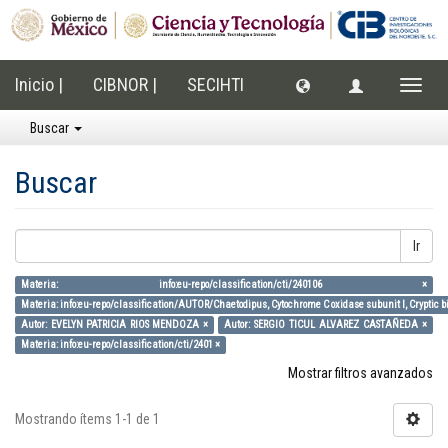
Inicio |
CIBNOR |
SECIHTI
Cambi
naveg
Buscar
Buscar
Ir
Materia: info:eu-repo/classification/cti/240106 ×
Materia: info:eu-repo/classification/AUTOR/Chaetodipus, Cytochrome C oxidase subunit I, Cryptic bi
Autor: EVELYN PATRICIA RIOS MENDOZA ×
Autor: SERGIO TICUL ALVAREZ CASTAÑEDA ×
Materia: info:eu-repo/classification/cti/2401 ×
Mostrar filtros avanzados
Mostrando ítems 1-1 de 1