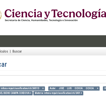
ículos
Buscar
car
nfo:eu-repo/classification/cti/240113 ×
Autor: JOSE LUIS OCHOA OCHOA ×
H
GEL ISIDRO CAMPA CORDOVA ×
Materia: info:eu-repo/classification/cti/2401 ×