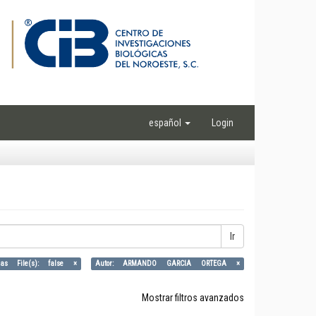
español
Login
Ir
as File(s): false ×
Autor: ARMANDO GARCIA ORTEGA ×
Mostrar filtros avanzados