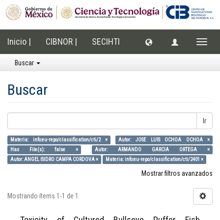
Inicio |
CIBNOR |
SECIHTI
Cambi
naveg
Buscar
Buscar
Ir
Materia: info:eu-repo/classification/cti/2 ×
Autor: JOSE LUIS OCHOA OCHOA ×
Has File(s): false ×
Autor: ARMANDO GARCIA ORTEGA ×
Autor: ANGEL ISIDRO CAMPA CORDOVA ×
Materia: info:eu-repo/classification/cti/2401 ×
Mostrar filtros avanzados
Mostrando ítems 1-1 de 1
Toxicity of Cultured Bullseye Puffer Fish