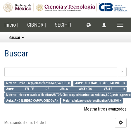
Inicio |
CIBNOR |
SECIHTI
Cambi
naveg
Buscar
Buscar
Ir
Materia: info:eu-repo/classification/cti/240109 ×
Autor: EDILMAR CORTES JACINTO ×
Autor: FELIPE DE JESUS ASCENCIO VALLE ×
Materia: info:eu-repo/classification/AUTOR/Cherax quadricarinatus, redclaw, SOD, protein, grow-o
Autor: ANGEL ISIDRO CAMPA CORDOVA ×
Materia: info:eu-repo/classification/cti/2401 ×
Mostrar filtros avanzados
Mostrando ítems 1-1 de 1