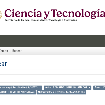
ículos
Buscar
car
nfo:eu-repo/classification/cti/310313 ×
Autor: BERNARDO MURILLO AMADOR ×
Autor: 
ANCISCO HIGINIO RUIZ ESPINOZA ×
Materia: info:eu-repo/classification/cti/3103 ×