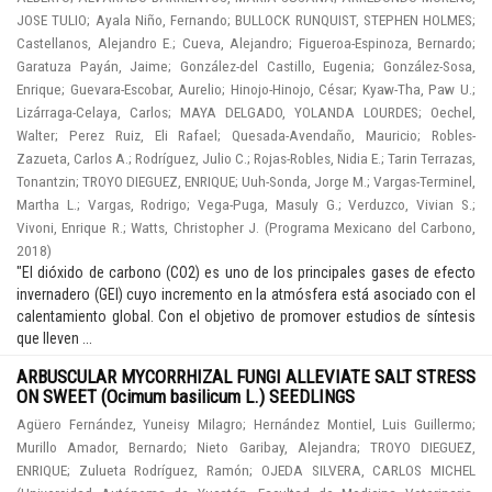
JOSE TULIO
;
Ayala Niño, Fernando
;
BULLOCK RUNQUIST, STEPHEN HOLMES
;
Castellanos, Alejandro E.
;
Cueva, Alejandro
;
Figueroa-Espinoza, Bernardo
;
Garatuza Payán, Jaime
;
González-del Castillo, Eugenia
;
González-Sosa,
Enrique
;
Guevara-Escobar, Aurelio
;
Hinojo-Hinojo, César
;
Kyaw-Tha, Paw U.
;
Lizárraga-Celaya, Carlos
;
MAYA DELGADO, YOLANDA LOURDES
;
Oechel,
Walter
;
Perez Ruiz, Eli Rafael
;
Quesada-Avendaño, Mauricio
;
Robles-
Zazueta, Carlos A.
;
Rodríguez, Julio C.
;
Rojas-Robles, Nidia E.
;
Tarin Terrazas,
Tonantzin
;
TROYO DIEGUEZ, ENRIQUE
;
Uuh-Sonda, Jorge M.
;
Vargas-Terminel,
Martha L.
;
Vargas, Rodrigo
;
Vega-Puga, Masuly G.
;
Verduzco, Vivian S.
;
Vivoni, Enrique R.
;
Watts, Christopher J.
(
Programa Mexicano del Carbono
,
2018
)
"El dióxido de carbono (CO2) es uno de los principales gases de efecto
invernadero (GEI) cuyo incremento en la atmósfera está asociado con el
calentamiento global. Con el objetivo de promover estudios de síntesis
que lleven ...
ARBUSCULAR MYCORRHIZAL FUNGI ALLEVIATE SALT STRESS
ON SWEET (Ocimum basilicum L.) SEEDLINGS
Agüero Fernández, Yuneisy Milagro
;
Hernández Montiel, Luis Guillermo
;
Murillo Amador, Bernardo
;
Nieto Garibay, Alejandra
;
TROYO DIEGUEZ,
ENRIQUE
;
Zulueta Rodríguez, Ramón
;
OJEDA SILVERA, CARLOS MICHEL