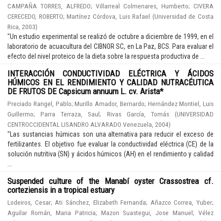
CAMPAÑA TORRES, ALFREDO
;
Villarreal Colmenares, Humberto
;
CIVERA
CERECEDO, ROBERTO
;
Martínez Córdova, Luis Rafael
(
Universidad de Costa
Rica
,
2003
)
"Un estudio experimental se realizó de octubre a diciembre de 1999, en el
laboratorio de acuacultura del CIBNOR SC, en La Paz, BCS. Para evaluar el
efecto del nivel proteico de la dieta sobre la respuesta productiva de ...
INTERACCIÓN CONDUCTIVIDAD ELÉCTRICA Y ÁCIDOS
HÚMICOS EN EL RENDIMIENTO Y CALIDAD NUTRACÉUTICA
DE FRUTOS DE Capsicum annuum L. cv. Arista*
Preciado Rangel, Pablo
;
Murillo Amador, Bernardo
;
Hernández Montiel, Luis
Guillermo
;
Parra Terraza, Saul
;
Rivas García, Tomás
(
UNIVERSIDAD
CENTROCCIDENTAL LISANDRO ALVARADO Venezuela
,
2004
)
"Las sustancias húmicas son una alternativa para reducir el exceso de
fertilizantes. El objetivo fue evaluar la conductividad eléctrica (CE) de la
solución nutritiva (SN) y ácidos húmicos (AH) en el rendimiento y calidad
...
Suspended culture of the Manabí oyster Crassostrea cf.
corteziensis in a tropical estuary
Lodeiros, Cesar
;
Ati Sánchez, Elizabeth Fernanda
;
Añazco Correa, Yuber
;
Aguilar Román, Maria Patricia
;
Mazon Suastegui, Jose Manuel
;
Vélez