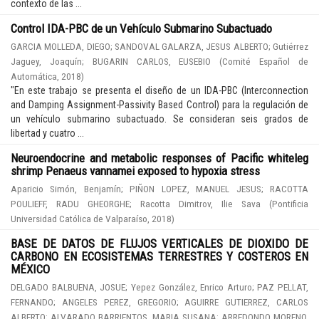
contexto de las ...
Control IDA-PBC de un Vehículo Submarino Subactuado
GARCIA MOLLEDA, DIEGO
;
SANDOVAL GALARZA, JESUS ALBERTO
;
Gutiérrez
Jaguey, Joaquín
;
BUGARIN CARLOS, EUSEBIO
(
Comité Español de
Automática
,
2018
)
"En este trabajo se presenta el diseño de un IDA-PBC (Interconnection
and Damping Assignment-Passivity Based Control) para la regulación de
un vehículo submarino subactuado. Se consideran seis grados de
libertad y cuatro ...
Neuroendocrine and metabolic responses of Pacific whiteleg
shrimp Penaeus vannamei exposed to hypoxia stress
Aparicio Simón, Benjamín
;
PIÑON LOPEZ, MANUEL JESUS
;
RACOTTA
POULIEFF, RADU GHEORGHE
;
Racotta Dimitrov, Ilie Sava
(
Pontificia
Universidad Católica de Valparaíso
,
2018
)
BASE DE DATOS DE FLUJOS VERTICALES DE DIOXIDO DE
CARBONO EN ECOSISTEMAS TERRESTRES Y COSTEROS EN
MÉXICO
DELGADO BALBUENA, JOSUE
;
Yepez González, Enrico Arturo
;
PAZ PELLAT,
FERNANDO
;
ANGELES PEREZ, GREGORIO
;
AGUIRRE GUTIERREZ, CARLOS
ALBERTO
;
ALVARADO BARRIENTOS, MARIA SUSANA
;
ARREDONDO MORENO,