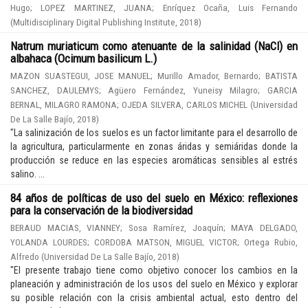
Hugo
;
LOPEZ MARTINEZ, JUANA
;
Enríquez Ocaña, Luis Fernando
(
Multidisciplinary Digital Publishing Institute
,
2018
)
Natrum muriaticum como atenuante de la salinidad (NaCl) en
albahaca (Ocimum basilicum L.)
MAZON SUASTEGUI, JOSE MANUEL
;
Murillo Amador, Bernardo
;
BATISTA
SANCHEZ, DAULEMYS
;
Agüero Fernández, Yuneisy Milagro
;
GARCIA
BERNAL, MILAGRO RAMONA
;
OJEDA SILVERA, CARLOS MICHEL
(
Universidad
De La Salle Bajío
,
2018
)
"La salinización de los suelos es un factor limitante para el desarrollo de
la agricultura, particularmente en zonas áridas y semiáridas donde la
producción se reduce en las especies aromáticas sensibles al estrés
salino. ...
84 años de políticas de uso del suelo en México: reflexiones
para la conservación de la biodiversidad
BERAUD MACIAS, VIANNEY
;
Sosa Ramírez, Joaquín
;
MAYA DELGADO,
YOLANDA LOURDES
;
CORDOBA MATSON, MIGUEL VICTOR
;
Ortega Rubio,
Alfredo
(
Universidad De La Salle Bajío
,
2018
)
"El presente trabajo tiene como objetivo conocer los cambios en la
planeación y administración de los usos del suelo en México y explorar
su posible relación con la crisis ambiental actual, esto dentro del