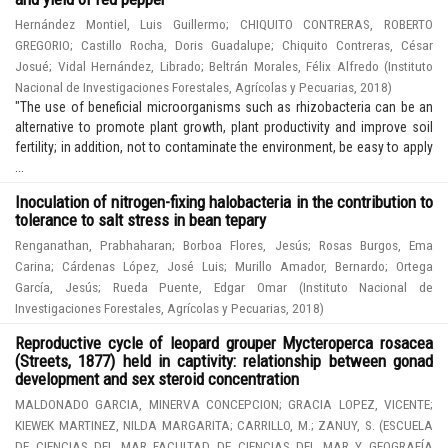
Hernández Montiel, Luis Guillermo
;
CHIQUITO CONTRERAS, ROBERTO
GREGORIO
;
Castillo Rocha, Doris Guadalupe
;
Chiquito Contreras, César
Josué
;
Vidal Hernández, Librado
;
Beltrán Morales, Félix Alfredo
(
Instituto
Nacional de Investigaciones Forestales, Agrícolas y Pecuarias
,
2018
)
"The use of beneficial microorganisms such as rhizobacteria can be an
alternative to promote plant growth, plant productivity and improve soil
fertility; in addition, not to contaminate the environment, be easy to apply
...
Inoculation of nitrogen-fixing halobacteria in the contribution to
tolerance to salt stress in bean tepary
Renganathan, Prabhaharan
;
Borboa Flores, Jesús
;
Rosas Burgos, Ema
Carina
;
Cárdenas López, José Luis
;
Murillo Amador, Bernardo
;
Ortega
García, Jesús
;
Rueda Puente, Edgar Omar
(
Instituto Nacional de
Investigaciones Forestales, Agrícolas y Pecuarias
,
2018
)
Reproductive cycle of leopard grouper Mycteroperca rosacea
(Streets, 1877) held in captivity: relationship between gonad
development and sex steroid concentration
MALDONADO GARCIA, MINERVA CONCEPCION
;
GRACIA LOPEZ, VICENTE
;
KIEWEK MARTINEZ, NILDA MARGARITA
;
CARRILLO, M.
;
ZANUY, S.
(
ESCUELA
DE CIENCIAS DEL MAR FACULTAD DE CIENCIAS DEL MAR Y GEOGRAFÍA