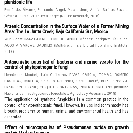
planktonic life
Fernández-Álvarez, Fernando Ángel
;
Machordom, Annie
;
Salinas Zavala,
César Augusto
;
Villanueva, Roger
(
Nature Research
,
2018
)
Arsenic Concentration in the Surface Water of a Former Mining
Area: The La Junta Creek, Baja California Sur, Mexico
Wurl, Jobst
;
IMAZ LAMADRID, MIGUEL ANGEL
;
Méndez Rodríguez, Lía Celina
;
ACOSTA VARGAS, BAUDILIO
(
Multidisciplinary Digital Publishing Institute
,
2018
)
Antagonistic potential of bacteria and marine yeasts for the
control of phytopathogenic fungi
Hernández Montiel, Luis Guillermo
;
RIVAS GARCIA, TOMAS
;
ROMERO
BASTIDAS, MIRELLA
;
Chiquito Contreras, César Josué
;
RUIZ ESPINOZA,
FRANCISCO HIGINIO
;
CHIQUITO CONTRERAS, ROBERTO GREGORIO
(
Instituto
Nacional de Investigaciones Forestales, Agrícolas y Pecuarias
,
2018
)
"The application of synthetic fungicides is a common practice in the
control of phytopathogenic fungi. However, its use indiscriminately has
brought problems to human, animal and environmental health and has
generated ...
Effect of microcapsules of Pseudomonas putida on growth
and yield of red pepper