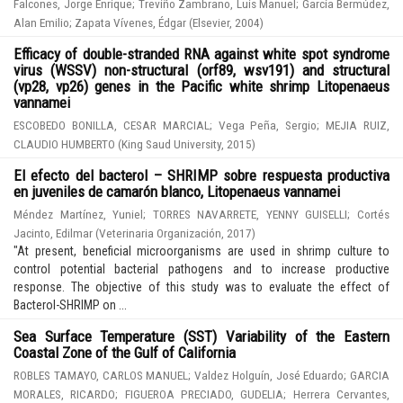
Falcones, Jorge Enrique
;
Treviño Zambrano, Luis Manuel
;
García Bermúdez,
Alan Emilio
;
Zapata Vívenes, Édgar
(
Elsevier
,
2004
)
Efficacy of double-stranded RNA against white spot syndrome
virus (WSSV) non-structural (orf89, wsv191) and structural
(vp28, vp26) genes in the Pacific white shrimp Litopenaeus
vannamei
ESCOBEDO BONILLA, CESAR MARCIAL
;
Vega Peña, Sergio
;
MEJIA RUIZ,
CLAUDIO HUMBERTO
(
King Saud University
,
2015
)
El efecto del bacterol – SHRIMP sobre respuesta productiva
en juveniles de camarón blanco, Litopenaeus vannamei
Méndez Martínez, Yuniel
;
TORRES NAVARRETE, YENNY GUISELLI
;
Cortés
Jacinto, Edilmar
(
Veterinaria Organización
,
2017
)
"At present, beneficial microorganisms are used in shrimp culture to
control potential bacterial pathogens and to increase productive
response. The objective of this study was to evaluate the effect of
Bacterol-SHRIMP on ...
Sea Surface Temperature (SST) Variability of the Eastern
Coastal Zone of the Gulf of California
ROBLES TAMAYO, CARLOS MANUEL
;
Valdez Holguín, José Eduardo
;
GARCIA
MORALES, RICARDO
;
FIGUEROA PRECIADO, GUDELIA
;
Herrera Cervantes,