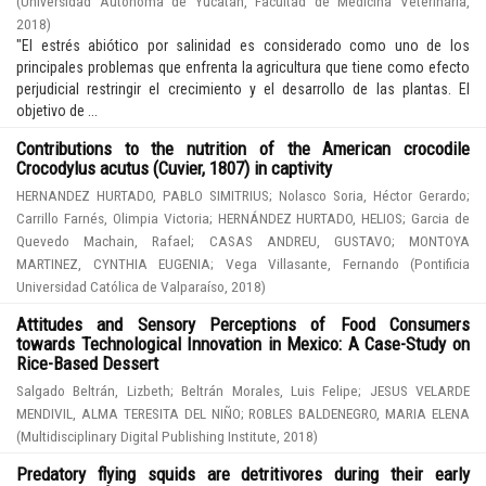
(
Universidad Autónoma de Yucatán, Facultad de Medicina Veterinaria
,
2018
)
"El estrés abiótico por salinidad es considerado como uno de los
principales problemas que enfrenta la agricultura que tiene como efecto
perjudicial restringir el crecimiento y el desarrollo de las plantas. El
objetivo de ...
Contributions to the nutrition of the American crocodile
Crocodylus acutus (Cuvier, 1807) in captivity
HERNANDEZ HURTADO, PABLO SIMITRIUS
;
Nolasco Soria, Héctor Gerardo
;
Carrillo Farnés, Olimpia Victoria
;
HERNÁNDEZ HURTADO, HELIOS
;
Garcia de
Quevedo Machain, Rafael
;
CASAS ANDREU, GUSTAVO
;
MONTOYA
MARTINEZ, CYNTHIA EUGENIA
;
Vega Villasante, Fernando
(
Pontificia
Universidad Católica de Valparaíso
,
2018
)
Attitudes and Sensory Perceptions of Food Consumers
towards Technological Innovation in Mexico: A Case-Study on
Rice-Based Dessert
Salgado Beltrán, Lizbeth
;
Beltrán Morales, Luis Felipe
;
JESUS VELARDE
MENDIVIL, ALMA TERESITA DEL NIÑO
;
ROBLES BALDENEGRO, MARIA ELENA
(
Multidisciplinary Digital Publishing Institute
,
2018
)
Predatory flying squids are detritivores during their early