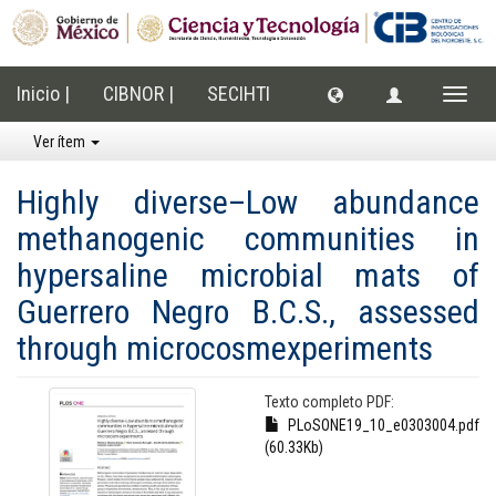
Inicio |
CIBNOR |
SECIHTI
Cambi
naveg
Ver ítem
Highly diverse–Low abundance
methanogenic communities in
hypersaline microbial mats of
Guerrero Negro B.C.S., assessed
through microcosmexperiments
Texto completo PDF:
PLoSONE19_10_e0303004.pdf
(60.33Kb)