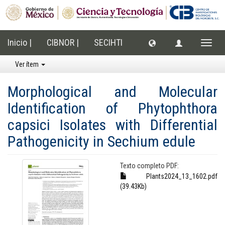
Inicio |
CIBNOR |
SECIHTI
Cambi
naveg
Ver ítem
Morphological and Molecular
Identification of Phytophthora
capsici Isolates with Differential
Pathogenicity in Sechium edule
Texto completo PDF:
Plants2024_13_1602.pdf
(39.43Kb)