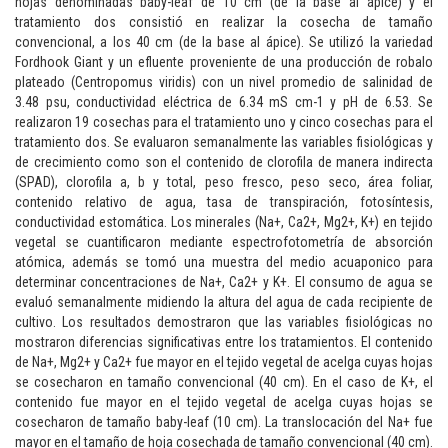
hojas denominadas baby-leaf de 10 cm (de la base al ápice) y el
tratamiento dos consistió en realizar la cosecha de tamaño
convencional, a los 40 cm (de la base al ápice). Se utilizó la variedad
Fordhook Giant y un efluente proveniente de una producción de robalo
plateado (Centropomus viridis) con un nivel promedio de salinidad de
3.48 psu, conductividad eléctrica de 6.34 mS cm-1 y pH de 6.53. Se
realizaron 19 cosechas para el tratamiento uno y cinco cosechas para el
tratamiento dos. Se evaluaron semanalmente las variables fisiológicas y
de crecimiento como son el contenido de clorofila de manera indirecta
(SPAD), clorofila a, b y total, peso fresco, peso seco, área foliar,
contenido relativo de agua, tasa de transpiración, fotosíntesis,
conductividad estomática. Los minerales (Na+, Ca2+, Mg2+, K+) en tejido
vegetal se cuantificaron mediante espectrofotometría de absorción
atómica, además se tomó una muestra del medio acuaponico para
determinar concentraciones de Na+, Ca2+ y K+. El consumo de agua se
evaluó semanalmente midiendo la altura del agua de cada recipiente de
cultivo. Los resultados demostraron que las variables fisiológicas no
mostraron diferencias significativas entre los tratamientos. El contenido
de Na+, Mg2+ y Ca2+ fue mayor en el tejido vegetal de acelga cuyas hojas
se cosecharon en tamaño convencional (40 cm). En el caso de K+, el
contenido fue mayor en el tejido vegetal de acelga cuyas hojas se
cosecharon de tamaño baby-leaf (10 cm). La translocación del Na+ fue
mayor en el tamaño de hoja cosechada de tamaño convencional (40 cm).