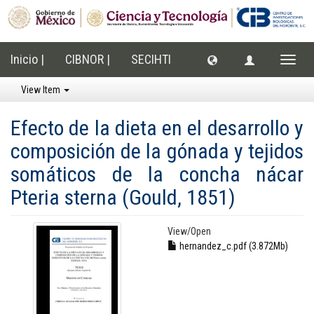
Inicio |
CIBNOR |
SECIHTI
Toggle
naviga
View Item
Efecto de la dieta en el desarrollo y
composición de la gónada y tejidos
somáticos de la concha nácar
Pteria sterna (Gould, 1851)
View/
Open
hernandez_c.pdf (3.872Mb)