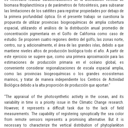
biomasa fitoplanctónica y de parámetros de fotosíntesis, para subsanar
las limitaciones de los satélites para registrar propiedades por debajo de
la primera profundidad óptica. En el presente trabajo se cuestiona la
propuesta de utilizar provincias biogeoquímicas de amplia cobertura
espacial, utilizando el análisis de la distribución anual promedio de
concentración pigmentaria en el Golfo de California como caso de
estudio. Se proponen cuatro regiones dentro del golfo, las zonas norte,
centro, sur y, adicionalmente, el área de las grandes islas, debido a que
mantiene niveles altos de producción biológica todo el año. A partir de
este ejercicio se sugiere que, como una primera aproximación para las
estimaciones de producción primaria en el océano global, es
conveniente considerar regionalizaciones de escala espacial amplia,
como las provincias biogeoquímicas o los grandes ecosistemas
marinos, y tratar de manera independiente los Centros de Actividad
Biológica debido a la alta proporción de producción que aportan."
"The appraisal of the photosynthetic activity in the ocean, and its
variability in time is a priority issue in the Climatic Change research.
However, it represents a difficult task due to the lack of field
measurements. The capability of registering synoptically the sea color
from remote sensors represents a promising alternative. But it is
necessary to characterize the vertical distribution of phytoplankton