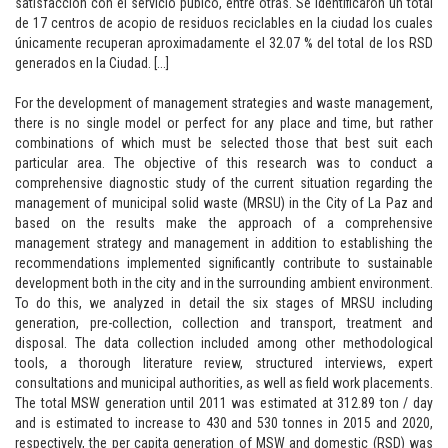
satisfacción con el servicio púbico, entre otras. Se identificaron un total
de 17 centros de acopio de residuos reciclables en la ciudad los cuales
únicamente recuperan aproximadamente el 32.07 % del total de los RSD
generados en la Ciudad. [...]
For the development of management strategies and waste management,
there is no single model or perfect for any place and time, but rather
combinations of which must be selected those that best suit each
particular area. The objective of this research was to conduct a
comprehensive diagnostic study of the current situation regarding the
management of municipal solid waste (MRSU) in the City of La Paz and
based on the results make the approach of a comprehensive
management strategy and management in addition to establishing the
recommendations implemented significantly contribute to sustainable
development both in the city and in the surrounding ambient environment.
To do this, we analyzed in detail the six stages of MRSU including
generation, pre-collection, collection and transport, treatment and
disposal. The data collection included among other methodological
tools, a thorough literature review, structured interviews, expert
consultations and municipal authorities, as well as field work placements.
The total MSW generation until 2011 was estimated at 312.89 ton / day
and is estimated to increase to 430 and 530 tonnes in 2015 and 2020,
respectively, the per capita generation of MSW and domestic (RSD) was