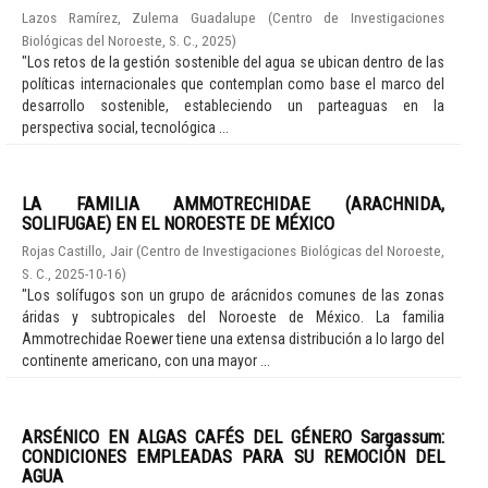
Lazos Ramírez, Zulema Guadalupe
(
Centro de Investigaciones
Biológicas del Noroeste, S. C.
,
2025
)
"Los retos de la gestión sostenible del agua se ubican dentro de las
políticas internacionales que contemplan como base el marco del
desarrollo sostenible, estableciendo un parteaguas en la
perspectiva social, tecnológica ...
LA FAMILIA AMMOTRECHIDAE (ARACHNIDA,
SOLIFUGAE) EN EL NOROESTE DE MÉXICO
Rojas Castillo, Jair
(
Centro de Investigaciones Biológicas del Noroeste,
S. C.
,
2025-10-16
)
"Los solífugos son un grupo de arácnidos comunes de las zonas
áridas y subtropicales del Noroeste de México. La familia
Ammotrechidae Roewer tiene una extensa distribución a lo largo del
continente americano, con una mayor ...
ARSÉNICO EN ALGAS CAFÉS DEL GÉNERO Sargassum:
CONDICIONES EMPLEADAS PARA SU REMOCIÓN DEL
AGUA