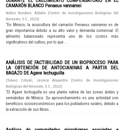
DURANTE EL CRECIMIENTO COMPENSATORIO EN EL
CAMARÓN BLANCO Penaeus vannamei
Núñez Rondero, Aldahir
(
Centro de Investigaciones Biológicas del
Noroeste, S.C.
,
2022
)
"En México, la acuicultura del camarón Penaeus vannamei es de
gran importancia debido a su alto valor y demanda comercial. El
alimento balanceado representa uno de los costos más
significativos del cultivo, por lo que ...
ANÁLISIS DE FACTIBILIDAD DE UN BIOPROCESO PARA
LA OBTENCIÓN DE ANTOCIANINAS A PARTIR DEL
BAGAZO DE Agave lechuguilla
Chávez Cobián, Jessica Alejandra
(
Centro de Investigaciones
Biológicas del Noroeste, S.C.
,
2022
)
"El Agave lechuguilla es una planta nativa de las zonas áridas y
semiáridas de México. Su aprovechamiento es una actividad con
beneficios socioeconómicos para los pobladores rurales, debido a
la extracción de sus fibras ...
Análisis de comunidades microbianas asociadas a