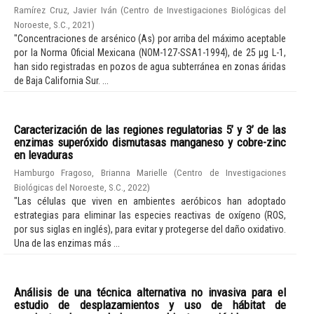
Ramírez Cruz, Javier Iván
(
Centro de Investigaciones Biológicas del
Noroeste, S.C.
,
2021
)
"Concentraciones de arsénico (As) por arriba del máximo aceptable
por la Norma Oficial Mexicana (NOM-127-SSA1-1994), de 25 µg L-1,
han sido registradas en pozos de agua subterránea en zonas áridas
de Baja California Sur. ...
Caracterización de las regiones regulatorias 5’ y 3’ de las
enzimas superóxido dismutasas manganeso y cobre-zinc
en levaduras
Hamburgo Fragoso, Brianna Marielle
(
Centro de Investigaciones
Biológicas del Noroeste, S.C.
,
2022
)
"Las células que viven en ambientes aeróbicos han adoptado
estrategias para eliminar las especies reactivas de oxígeno (ROS,
por sus siglas en inglés), para evitar y protegerse del daño oxidativo.
Una de las enzimas más ...
Análisis de una técnica alternativa no invasiva para el
estudio de desplazamientos y uso de hábitat de