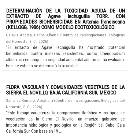
DETERMINACIÓN DE LA TOXICIDAD AGUDA DE UN
EXTRACTO DE Agave lechuguilla TORR. CON
PROPIEDADES BIOHERBICIDAS EN Artemia franciscana
(KELLOGG, 1906) COMO MODELO ECOTOXICOLÓGICO
Galaviz Acosta, Carlos Alberto
(
Centro de Investigaciones Biológicas
del Noroeste, S. C.
,
2026
)
"El extracto de Agave lechuguilla ha mostrado potencial
bioherbicida contra malezas resistentes, como Chenopodium
album; sin embargo, su seguridad ambiental aún no se ha evaluado.
En este estudio se determinó la toxicidad ...
FLORA VASCULAR Y COMUNIDADES VEGETALES DE LA
SIERRA EL NOVILLO, BAJA CALIFORNIA SUR, MÉXICO
Sánchez Romero, Abraham
(
Centro de Investigaciones Biológicas del
Noroeste, S. C.
,
2026
)
"Este trabajo caracteriza la composición florística y los tipos de
vegetación de la Sierra El Novillo, un macizo gabroico de
importancia hidrológica y geológica en la Región del Cabo, Baja
California Sur. Con base en 19 ...