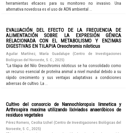
herramientas eficaces para su monitoreo no invasivo. Una
alternativa novedosa es el uso de ADN ambiental ...
EVALUACIÓN DEL EFECTO DE LA FRECUENCIA DE
ALIMENTACIÓN SOBRE LA EXPRESIÓN GÉNICA
RELACIONADA CON EL METABOLISMO Y ENZIMAS
DIGESTIVAS EN TILAPIA Oreochromis niloticus
Aguilar Martínez, María Guadalupe
(
Centro de Investigaciones
Biológicas del Noroeste, S. C.
,
2025
)
"La tilapia del Nilo Oreochromis niloticus se ha consolidado como
un recurso esencial de proteína animal a nivel mundial debido a su
rápido crecimiento y sus ventajas adaptativas a condiciones
adversas de cultivo. La ...
Cultivo del consorcio de Nannochloropsis limnetica y
Arthrospira maxima utilizando lixiviados anaeróbicos de
residuos vegetales
Pérez Romero, Cecilia Izchel
(
Centro de Investigaciones Biológicas del
Noroeste, S. C.
,
2025
)