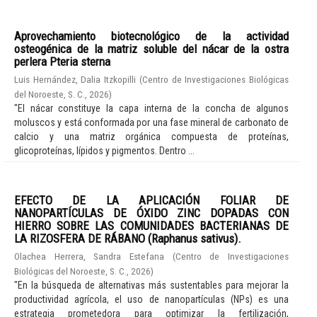
Aprovechamiento biotecnológico de la actividad
osteogénica de la matriz soluble del nácar de la ostra
perlera Pteria sterna
Luis Hernández, Dalia Itzkopilli
(
Centro de Investigaciones Biológicas
del Noroeste, S. C.
,
2026
)
"El nácar constituye la capa interna de la concha de algunos
moluscos y está conformada por una fase mineral de carbonato de
calcio y una matriz orgánica compuesta de proteínas,
glicoproteínas, lípidos y pigmentos. Dentro ...
EFECTO DE LA APLICACIÓN FOLIAR DE
NANOPARTÍCULAS DE ÓXIDO ZINC DOPADAS CON
HIERRO SOBRE LAS COMUNIDADES BACTERIANAS DE
LA RIZOSFERA DE RÁBANO (Raphanus sativus).
Olachea Herrera, Sandra Estefana
(
Centro de Investigaciones
Biológicas del Noroeste, S. C.
,
2026
)
"En la búsqueda de alternativas más sustentables para mejorar la
productividad agrícola, el uso de nanopartículas (NPs) es una
estrategia prometedora para optimizar la fertilización,