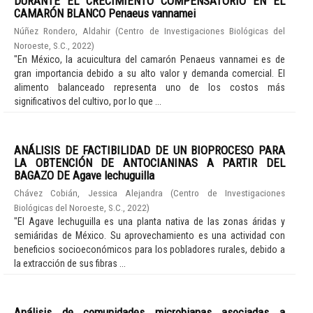
DURANTE EL CRECIMIENTO COMPENSATORIO EN EL
CAMARÓN BLANCO Penaeus vannamei
Núñez Rondero, Aldahir
(
Centro de Investigaciones Biológicas del
Noroeste, S.C.
,
2022
)
"En México, la acuicultura del camarón Penaeus vannamei es de
gran importancia debido a su alto valor y demanda comercial. El
alimento balanceado representa uno de los costos más
significativos del cultivo, por lo que ...
ANÁLISIS DE FACTIBILIDAD DE UN BIOPROCESO PARA
LA OBTENCIÓN DE ANTOCIANINAS A PARTIR DEL
BAGAZO DE Agave lechuguilla
Chávez Cobián, Jessica Alejandra
(
Centro de Investigaciones
Biológicas del Noroeste, S.C.
,
2022
)
"El Agave lechuguilla es una planta nativa de las zonas áridas y
semiáridas de México. Su aprovechamiento es una actividad con
beneficios socioeconómicos para los pobladores rurales, debido a
la extracción de sus fibras ...
Análisis de comunidades microbianas asociadas a