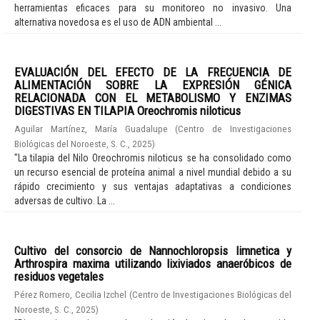
herramientas eficaces para su monitoreo no invasivo. Una
alternativa novedosa es el uso de ADN ambiental ...
EVALUACIÓN DEL EFECTO DE LA FRECUENCIA DE
ALIMENTACIÓN SOBRE LA EXPRESIÓN GÉNICA
RELACIONADA CON EL METABOLISMO Y ENZIMAS
DIGESTIVAS EN TILAPIA Oreochromis niloticus
Aguilar Martínez, María Guadalupe
(
Centro de Investigaciones
Biológicas del Noroeste, S. C.
,
2025
)
"La tilapia del Nilo Oreochromis niloticus se ha consolidado como
un recurso esencial de proteína animal a nivel mundial debido a su
rápido crecimiento y sus ventajas adaptativas a condiciones
adversas de cultivo. La ...
Cultivo del consorcio de Nannochloropsis limnetica y
Arthrospira maxima utilizando lixiviados anaeróbicos de
residuos vegetales
Pérez Romero, Cecilia Izchel
(
Centro de Investigaciones Biológicas del
Noroeste, S. C.
,
2025
)