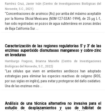
Ramírez Cruz, Javier Iván
(
Centro de Investigaciones Biológicas del
Noroeste, S.C.
,
2021
)
"Concentraciones de arsénico (As) por arriba del máximo aceptable
por la Norma Oficial Mexicana (NOM-127-SSA1-1994), de 25 µg L-1,
han sido registradas en pozos de agua subterránea en zonas áridas
de Baja California Sur. ...
Caracterización de las regiones regulatorias 5’ y 3’ de las
enzimas superóxido dismutasas manganeso y cobre-zinc
en levaduras
Hamburgo Fragoso, Brianna Marielle
(
Centro de Investigaciones
Biológicas del Noroeste, S.C.
,
2022
)
"Las células que viven en ambientes aeróbicos han adoptado
estrategias para eliminar las especies reactivas de oxígeno (ROS,
por sus siglas en inglés), para evitar y protegerse del daño oxidativo.
Una de las enzimas más ...
Análisis de una técnica alternativa no invasiva para el
estudio de desplazamientos y uso de hábitat de