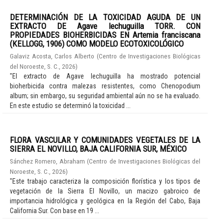
DETERMINACIÓN DE LA TOXICIDAD AGUDA DE UN
EXTRACTO DE Agave lechuguilla TORR. CON
PROPIEDADES BIOHERBICIDAS EN Artemia franciscana
(KELLOGG, 1906) COMO MODELO ECOTOXICOLÓGICO
Galaviz Acosta, Carlos Alberto
(
Centro de Investigaciones Biológicas
del Noroeste, S. C.
,
2026
)
"El extracto de Agave lechuguilla ha mostrado potencial
bioherbicida contra malezas resistentes, como Chenopodium
album; sin embargo, su seguridad ambiental aún no se ha evaluado.
En este estudio se determinó la toxicidad ...
FLORA VASCULAR Y COMUNIDADES VEGETALES DE LA
SIERRA EL NOVILLO, BAJA CALIFORNIA SUR, MÉXICO
Sánchez Romero, Abraham
(
Centro de Investigaciones Biológicas del
Noroeste, S. C.
,
2026
)
"Este trabajo caracteriza la composición florística y los tipos de
vegetación de la Sierra El Novillo, un macizo gabroico de
importancia hidrológica y geológica en la Región del Cabo, Baja
California Sur. Con base en 19 ...