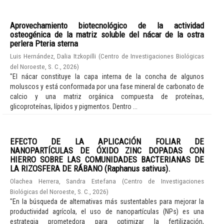
Aprovechamiento biotecnológico de la actividad
osteogénica de la matriz soluble del nácar de la ostra
perlera Pteria sterna
Luis Hernández, Dalia Itzkopilli
(
Centro de Investigaciones Biológicas
del Noroeste, S. C.
,
2026
)
"El nácar constituye la capa interna de la concha de algunos
moluscos y está conformada por una fase mineral de carbonato de
calcio y una matriz orgánica compuesta de proteínas,
glicoproteínas, lípidos y pigmentos. Dentro ...
EFECTO DE LA APLICACIÓN FOLIAR DE
NANOPARTÍCULAS DE ÓXIDO ZINC DOPADAS CON
HIERRO SOBRE LAS COMUNIDADES BACTERIANAS DE
LA RIZOSFERA DE RÁBANO (Raphanus sativus).
Olachea Herrera, Sandra Estefana
(
Centro de Investigaciones
Biológicas del Noroeste, S. C.
,
2026
)
"En la búsqueda de alternativas más sustentables para mejorar la
productividad agrícola, el uso de nanopartículas (NPs) es una
estrategia prometedora para optimizar la fertilización,