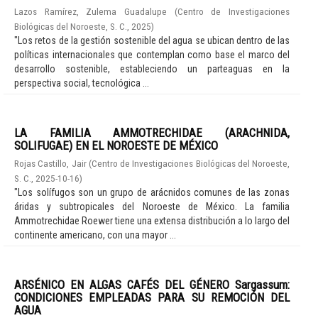
Lazos Ramírez, Zulema Guadalupe
(
Centro de Investigaciones
Biológicas del Noroeste, S. C.
,
2025
)
"Los retos de la gestión sostenible del agua se ubican dentro de las
políticas internacionales que contemplan como base el marco del
desarrollo sostenible, estableciendo un parteaguas en la
perspectiva social, tecnológica ...
LA FAMILIA AMMOTRECHIDAE (ARACHNIDA,
SOLIFUGAE) EN EL NOROESTE DE MÉXICO
Rojas Castillo, Jair
(
Centro de Investigaciones Biológicas del Noroeste,
S. C.
,
2025-10-16
)
"Los solífugos son un grupo de arácnidos comunes de las zonas
áridas y subtropicales del Noroeste de México. La familia
Ammotrechidae Roewer tiene una extensa distribución a lo largo del
continente americano, con una mayor ...
ARSÉNICO EN ALGAS CAFÉS DEL GÉNERO Sargassum:
CONDICIONES EMPLEADAS PARA SU REMOCIÓN DEL
AGUA