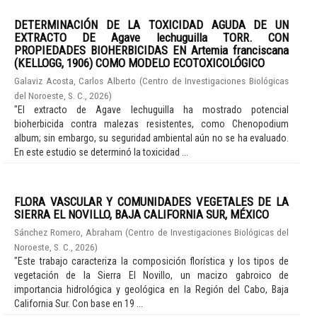
DETERMINACIÓN DE LA TOXICIDAD AGUDA DE UN
EXTRACTO DE Agave lechuguilla TORR. CON
PROPIEDADES BIOHERBICIDAS EN Artemia franciscana
(KELLOGG, 1906) COMO MODELO ECOTOXICOLÓGICO
Galaviz Acosta, Carlos Alberto
(
Centro de Investigaciones Biológicas
del Noroeste, S. C.
,
2026
)
"El extracto de Agave lechuguilla ha mostrado potencial
bioherbicida contra malezas resistentes, como Chenopodium
album; sin embargo, su seguridad ambiental aún no se ha evaluado.
En este estudio se determinó la toxicidad ...
FLORA VASCULAR Y COMUNIDADES VEGETALES DE LA
SIERRA EL NOVILLO, BAJA CALIFORNIA SUR, MÉXICO
Sánchez Romero, Abraham
(
Centro de Investigaciones Biológicas del
Noroeste, S. C.
,
2026
)
"Este trabajo caracteriza la composición florística y los tipos de
vegetación de la Sierra El Novillo, un macizo gabroico de
importancia hidrológica y geológica en la Región del Cabo, Baja
California Sur. Con base en 19 ...