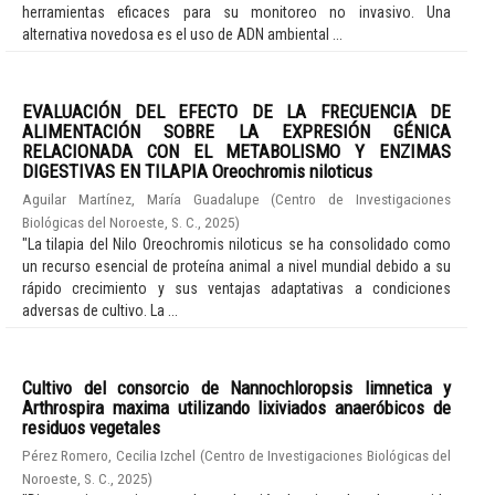
herramientas eficaces para su monitoreo no invasivo. Una
alternativa novedosa es el uso de ADN ambiental ...
EVALUACIÓN DEL EFECTO DE LA FRECUENCIA DE
ALIMENTACIÓN SOBRE LA EXPRESIÓN GÉNICA
RELACIONADA CON EL METABOLISMO Y ENZIMAS
DIGESTIVAS EN TILAPIA Oreochromis niloticus
Aguilar Martínez, María Guadalupe
(
Centro de Investigaciones
Biológicas del Noroeste, S. C.
,
2025
)
"La tilapia del Nilo Oreochromis niloticus se ha consolidado como
un recurso esencial de proteína animal a nivel mundial debido a su
rápido crecimiento y sus ventajas adaptativas a condiciones
adversas de cultivo. La ...
Cultivo del consorcio de Nannochloropsis limnetica y
Arthrospira maxima utilizando lixiviados anaeróbicos de
residuos vegetales
Pérez Romero, Cecilia Izchel
(
Centro de Investigaciones Biológicas del
Noroeste, S. C.
,
2025
)