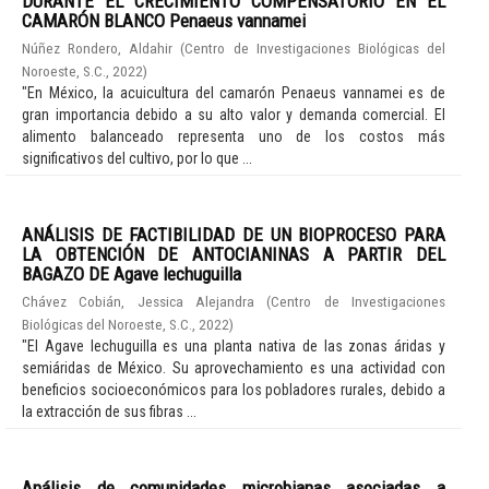
DURANTE EL CRECIMIENTO COMPENSATORIO EN EL
CAMARÓN BLANCO Penaeus vannamei
Núñez Rondero, Aldahir
(
Centro de Investigaciones Biológicas del
Noroeste, S.C.
,
2022
)
"En México, la acuicultura del camarón Penaeus vannamei es de
gran importancia debido a su alto valor y demanda comercial. El
alimento balanceado representa uno de los costos más
significativos del cultivo, por lo que ...
ANÁLISIS DE FACTIBILIDAD DE UN BIOPROCESO PARA
LA OBTENCIÓN DE ANTOCIANINAS A PARTIR DEL
BAGAZO DE Agave lechuguilla
Chávez Cobián, Jessica Alejandra
(
Centro de Investigaciones
Biológicas del Noroeste, S.C.
,
2022
)
"El Agave lechuguilla es una planta nativa de las zonas áridas y
semiáridas de México. Su aprovechamiento es una actividad con
beneficios socioeconómicos para los pobladores rurales, debido a
la extracción de sus fibras ...
Análisis de comunidades microbianas asociadas a