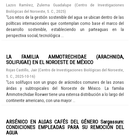
Lazos Ramírez, Zulema Guadalupe
(
Centro de Investigaciones
Biológicas del Noroeste, S. C.
,
2025
)
"Los retos de la gestión sostenible del agua se ubican dentro de las
políticas internacionales que contemplan como base el marco del
desarrollo sostenible, estableciendo un parteaguas en la
perspectiva social, tecnológica ...
LA FAMILIA AMMOTRECHIDAE (ARACHNIDA,
SOLIFUGAE) EN EL NOROESTE DE MÉXICO
Rojas Castillo, Jair
(
Centro de Investigaciones Biológicas del Noroeste,
S. C.
,
2025-10-16
)
"Los solífugos son un grupo de arácnidos comunes de las zonas
áridas y subtropicales del Noroeste de México. La familia
Ammotrechidae Roewer tiene una extensa distribución a lo largo del
continente americano, con una mayor ...
ARSÉNICO EN ALGAS CAFÉS DEL GÉNERO Sargassum:
CONDICIONES EMPLEADAS PARA SU REMOCIÓN DEL
AGUA