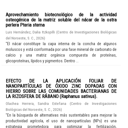
Aprovechamiento biotecnológico de la actividad
osteogénica de la matriz soluble del nácar de la ostra
perlera Pteria sterna
Luis Hernández, Dalia Itzkopilli
(
Centro de Investigaciones Biológicas
del Noroeste, S. C.
,
2026
)
"El nácar constituye la capa interna de la concha de algunos
moluscos y está conformada por una fase mineral de carbonato de
calcio y una matriz orgánica compuesta de proteínas,
glicoproteínas, lípidos y pigmentos. Dentro ...
EFECTO DE LA APLICACIÓN FOLIAR DE
NANOPARTÍCULAS DE ÓXIDO ZINC DOPADAS CON
HIERRO SOBRE LAS COMUNIDADES BACTERIANAS DE
LA RIZOSFERA DE RÁBANO (Raphanus sativus).
Olachea Herrera, Sandra Estefana
(
Centro de Investigaciones
Biológicas del Noroeste, S. C.
,
2026
)
"En la búsqueda de alternativas más sustentables para mejorar la
productividad agrícola, el uso de nanopartículas (NPs) es una
estrategia prometedora para optimizar la fertilización,