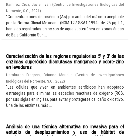
Ramírez Cruz, Javier Iván
(
Centro de Investigaciones Biológicas del
Noroeste, S.C.
,
2021
)
"Concentraciones de arsénico (As) por arriba del máximo aceptable
por la Norma Oficial Mexicana (NOM-127-SSA1-1994), de 25 µg L-1,
han sido registradas en pozos de agua subterránea en zonas áridas
de Baja California Sur. ...
Caracterización de las regiones regulatorias 5’ y 3’ de las
enzimas superóxido dismutasas manganeso y cobre-zinc
en levaduras
Hamburgo Fragoso, Brianna Marielle
(
Centro de Investigaciones
Biológicas del Noroeste, S.C.
,
2022
)
"Las células que viven en ambientes aeróbicos han adoptado
estrategias para eliminar las especies reactivas de oxígeno (ROS,
por sus siglas en inglés), para evitar y protegerse del daño oxidativo.
Una de las enzimas más ...
Análisis de una técnica alternativa no invasiva para el
estudio de desplazamientos y uso de hábitat de