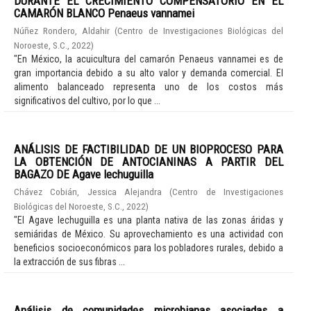
DURANTE EL CRECIMIENTO COMPENSATORIO EN EL
CAMARÓN BLANCO Penaeus vannamei
Núñez Rondero, Aldahir
(
Centro de Investigaciones Biológicas del
Noroeste, S.C.
,
2022
)
"En México, la acuicultura del camarón Penaeus vannamei es de
gran importancia debido a su alto valor y demanda comercial. El
alimento balanceado representa uno de los costos más
significativos del cultivo, por lo que ...
ANÁLISIS DE FACTIBILIDAD DE UN BIOPROCESO PARA
LA OBTENCIÓN DE ANTOCIANINAS A PARTIR DEL
BAGAZO DE Agave lechuguilla
Chávez Cobián, Jessica Alejandra
(
Centro de Investigaciones
Biológicas del Noroeste, S.C.
,
2022
)
"El Agave lechuguilla es una planta nativa de las zonas áridas y
semiáridas de México. Su aprovechamiento es una actividad con
beneficios socioeconómicos para los pobladores rurales, debido a
la extracción de sus fibras ...
Análisis de comunidades microbianas asociadas a