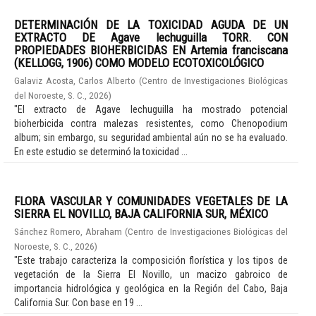
DETERMINACIÓN DE LA TOXICIDAD AGUDA DE UN
EXTRACTO DE Agave lechuguilla TORR. CON
PROPIEDADES BIOHERBICIDAS EN Artemia franciscana
(KELLOGG, 1906) COMO MODELO ECOTOXICOLÓGICO
Galaviz Acosta, Carlos Alberto
(
Centro de Investigaciones Biológicas
del Noroeste, S. C.
,
2026
)
"El extracto de Agave lechuguilla ha mostrado potencial
bioherbicida contra malezas resistentes, como Chenopodium
album; sin embargo, su seguridad ambiental aún no se ha evaluado.
En este estudio se determinó la toxicidad ...
FLORA VASCULAR Y COMUNIDADES VEGETALES DE LA
SIERRA EL NOVILLO, BAJA CALIFORNIA SUR, MÉXICO
Sánchez Romero, Abraham
(
Centro de Investigaciones Biológicas del
Noroeste, S. C.
,
2026
)
"Este trabajo caracteriza la composición florística y los tipos de
vegetación de la Sierra El Novillo, un macizo gabroico de
importancia hidrológica y geológica en la Región del Cabo, Baja
California Sur. Con base en 19 ...