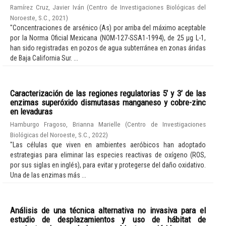
Ramírez Cruz, Javier Iván
(
Centro de Investigaciones Biológicas del
Noroeste, S.C.
,
2021
)
"Concentraciones de arsénico (As) por arriba del máximo aceptable
por la Norma Oficial Mexicana (NOM-127-SSA1-1994), de 25 µg L-1,
han sido registradas en pozos de agua subterránea en zonas áridas
de Baja California Sur. ...
Caracterización de las regiones regulatorias 5’ y 3’ de las
enzimas superóxido dismutasas manganeso y cobre-zinc
en levaduras
Hamburgo Fragoso, Brianna Marielle
(
Centro de Investigaciones
Biológicas del Noroeste, S.C.
,
2022
)
"Las células que viven en ambientes aeróbicos han adoptado
estrategias para eliminar las especies reactivas de oxígeno (ROS,
por sus siglas en inglés), para evitar y protegerse del daño oxidativo.
Una de las enzimas más ...
Análisis de una técnica alternativa no invasiva para el
estudio de desplazamientos y uso de hábitat de