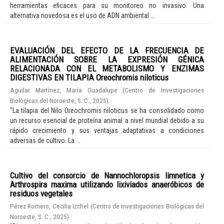
herramientas eficaces para su monitoreo no invasivo. Una
alternativa novedosa es el uso de ADN ambiental ...
EVALUACIÓN DEL EFECTO DE LA FRECUENCIA DE
ALIMENTACIÓN SOBRE LA EXPRESIÓN GÉNICA
RELACIONADA CON EL METABOLISMO Y ENZIMAS
DIGESTIVAS EN TILAPIA Oreochromis niloticus
Aguilar Martínez, María Guadalupe
(
Centro de Investigaciones
Biológicas del Noroeste, S. C.
,
2025
)
"La tilapia del Nilo Oreochromis niloticus se ha consolidado como
un recurso esencial de proteína animal a nivel mundial debido a su
rápido crecimiento y sus ventajas adaptativas a condiciones
adversas de cultivo. La ...
Cultivo del consorcio de Nannochloropsis limnetica y
Arthrospira maxima utilizando lixiviados anaeróbicos de
residuos vegetales
Pérez Romero, Cecilia Izchel
(
Centro de Investigaciones Biológicas del
Noroeste, S. C.
,
2025
)