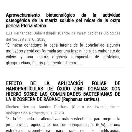
Aprovechamiento biotecnológico de la actividad
osteogénica de la matriz soluble del nácar de la ostra
perlera Pteria sterna
Luis Hernández, Dalia Itzkopilli
(
Centro de Investigaciones Biológicas
del Noroeste, S. C.
,
2026
)
"El nácar constituye la capa interna de la concha de algunos
moluscos y está conformada por una fase mineral de carbonato de
calcio y una matriz orgánica compuesta de proteínas,
glicoproteínas, lípidos y pigmentos. Dentro ...
EFECTO DE LA APLICACIÓN FOLIAR DE
NANOPARTÍCULAS DE ÓXIDO ZINC DOPADAS CON
HIERRO SOBRE LAS COMUNIDADES BACTERIANAS DE
LA RIZOSFERA DE RÁBANO (Raphanus sativus).
Olachea Herrera, Sandra Estefana
(
Centro de Investigaciones
Biológicas del Noroeste, S. C.
,
2026
)
"En la búsqueda de alternativas más sustentables para mejorar la
productividad agrícola, el uso de nanopartículas (NPs) es una
estrategia prometedora para optimizar la fertilización,