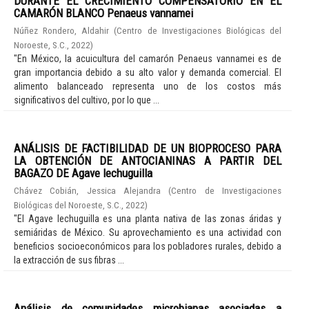
DURANTE EL CRECIMIENTO COMPENSATORIO EN EL
CAMARÓN BLANCO Penaeus vannamei
Núñez Rondero, Aldahir
(
Centro de Investigaciones Biológicas del
Noroeste, S.C.
,
2022
)
"En México, la acuicultura del camarón Penaeus vannamei es de
gran importancia debido a su alto valor y demanda comercial. El
alimento balanceado representa uno de los costos más
significativos del cultivo, por lo que ...
ANÁLISIS DE FACTIBILIDAD DE UN BIOPROCESO PARA
LA OBTENCIÓN DE ANTOCIANINAS A PARTIR DEL
BAGAZO DE Agave lechuguilla
Chávez Cobián, Jessica Alejandra
(
Centro de Investigaciones
Biológicas del Noroeste, S.C.
,
2022
)
"El Agave lechuguilla es una planta nativa de las zonas áridas y
semiáridas de México. Su aprovechamiento es una actividad con
beneficios socioeconómicos para los pobladores rurales, debido a
la extracción de sus fibras ...
Análisis de comunidades microbianas asociadas a