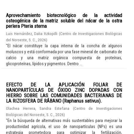
Aprovechamiento biotecnológico de la actividad
osteogénica de la matriz soluble del nácar de la ostra
perlera Pteria sterna
Luis Hernández, Dalia Itzkopilli
(
Centro de Investigaciones Biológicas
del Noroeste, S. C.
,
2026
)
"El nácar constituye la capa interna de la concha de algunos
moluscos y está conformada por una fase mineral de carbonato de
calcio y una matriz orgánica compuesta de proteínas,
glicoproteínas, lípidos y pigmentos. Dentro ...
EFECTO DE LA APLICACIÓN FOLIAR DE
NANOPARTÍCULAS DE ÓXIDO ZINC DOPADAS CON
HIERRO SOBRE LAS COMUNIDADES BACTERIANAS DE
LA RIZOSFERA DE RÁBANO (Raphanus sativus).
Olachea Herrera, Sandra Estefana
(
Centro de Investigaciones
Biológicas del Noroeste, S. C.
,
2026
)
"En la búsqueda de alternativas más sustentables para mejorar la
productividad agrícola, el uso de nanopartículas (NPs) es una
estrategia prometedora para optimizar la fertilización,