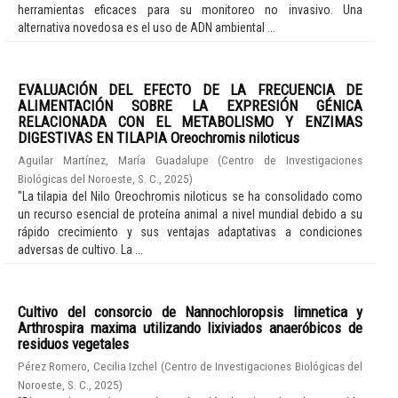
herramientas eficaces para su monitoreo no invasivo. Una
alternativa novedosa es el uso de ADN ambiental ...
EVALUACIÓN DEL EFECTO DE LA FRECUENCIA DE
ALIMENTACIÓN SOBRE LA EXPRESIÓN GÉNICA
RELACIONADA CON EL METABOLISMO Y ENZIMAS
DIGESTIVAS EN TILAPIA Oreochromis niloticus
Aguilar Martínez, María Guadalupe
(
Centro de Investigaciones
Biológicas del Noroeste, S. C.
,
2025
)
"La tilapia del Nilo Oreochromis niloticus se ha consolidado como
un recurso esencial de proteína animal a nivel mundial debido a su
rápido crecimiento y sus ventajas adaptativas a condiciones
adversas de cultivo. La ...
Cultivo del consorcio de Nannochloropsis limnetica y
Arthrospira maxima utilizando lixiviados anaeróbicos de
residuos vegetales
Pérez Romero, Cecilia Izchel
(
Centro de Investigaciones Biológicas del
Noroeste, S. C.
,
2025
)