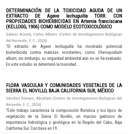
DETERMINACIÓN DE LA TOXICIDAD AGUDA DE UN
EXTRACTO DE Agave lechuguilla TORR. CON
PROPIEDADES BIOHERBICIDAS EN Artemia franciscana
(KELLOGG, 1906) COMO MODELO ECOTOXICOLÓGICO
Galaviz Acosta, Carlos Alberto
(
Centro de Investigaciones Biológicas
del Noroeste, S. C.
,
2026
)
"El extracto de Agave lechuguilla ha mostrado potencial
bioherbicida contra malezas resistentes, como Chenopodium
album; sin embargo, su seguridad ambiental aún no se ha evaluado.
En este estudio se determinó la toxicidad ...
FLORA VASCULAR Y COMUNIDADES VEGETALES DE LA
SIERRA EL NOVILLO, BAJA CALIFORNIA SUR, MÉXICO
Sánchez Romero, Abraham
(
Centro de Investigaciones Biológicas del
Noroeste, S. C.
,
2026
)
"Este trabajo caracteriza la composición florística y los tipos de
vegetación de la Sierra El Novillo, un macizo gabroico de
importancia hidrológica y geológica en la Región del Cabo, Baja
California Sur. Con base en 19 ...