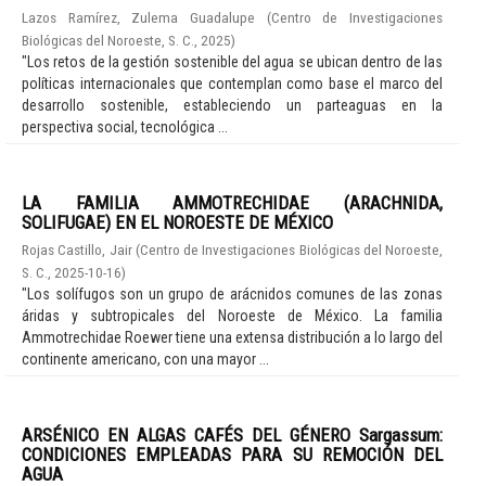
Lazos Ramírez, Zulema Guadalupe
(
Centro de Investigaciones
Biológicas del Noroeste, S. C.
,
2025
)
"Los retos de la gestión sostenible del agua se ubican dentro de las
políticas internacionales que contemplan como base el marco del
desarrollo sostenible, estableciendo un parteaguas en la
perspectiva social, tecnológica ...
LA FAMILIA AMMOTRECHIDAE (ARACHNIDA,
SOLIFUGAE) EN EL NOROESTE DE MÉXICO
Rojas Castillo, Jair
(
Centro de Investigaciones Biológicas del Noroeste,
S. C.
,
2025-10-16
)
"Los solífugos son un grupo de arácnidos comunes de las zonas
áridas y subtropicales del Noroeste de México. La familia
Ammotrechidae Roewer tiene una extensa distribución a lo largo del
continente americano, con una mayor ...
ARSÉNICO EN ALGAS CAFÉS DEL GÉNERO Sargassum:
CONDICIONES EMPLEADAS PARA SU REMOCIÓN DEL
AGUA