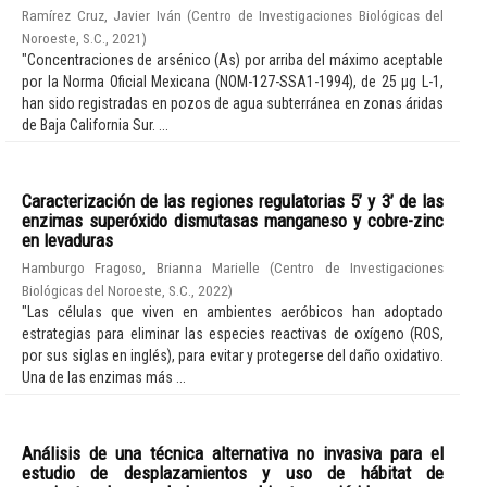
Ramírez Cruz, Javier Iván
(
Centro de Investigaciones Biológicas del
Noroeste, S.C.
,
2021
)
"Concentraciones de arsénico (As) por arriba del máximo aceptable
por la Norma Oficial Mexicana (NOM-127-SSA1-1994), de 25 µg L-1,
han sido registradas en pozos de agua subterránea en zonas áridas
de Baja California Sur. ...
Caracterización de las regiones regulatorias 5’ y 3’ de las
enzimas superóxido dismutasas manganeso y cobre-zinc
en levaduras
Hamburgo Fragoso, Brianna Marielle
(
Centro de Investigaciones
Biológicas del Noroeste, S.C.
,
2022
)
"Las células que viven en ambientes aeróbicos han adoptado
estrategias para eliminar las especies reactivas de oxígeno (ROS,
por sus siglas en inglés), para evitar y protegerse del daño oxidativo.
Una de las enzimas más ...
Análisis de una técnica alternativa no invasiva para el
estudio de desplazamientos y uso de hábitat de