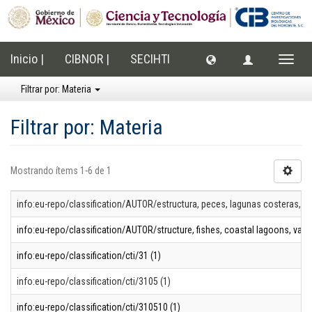
Inicio |
CIBNOR |
SECIHTI
Cambi
naveg
Filtrar por: Materia
Filtrar por: Materia
Mostrando ítems 1-6 de 1
info:eu-repo/classification/AUTOR/estructura, peces, lagunas costeras, var
info:eu-repo/classification/AUTOR/structure, fishes, coastal lagoons, variabi
info:eu-repo/classification/cti/31 (1)
info:eu-repo/classification/cti/3105 (1)
info:eu-repo/classification/cti/310510 (1)