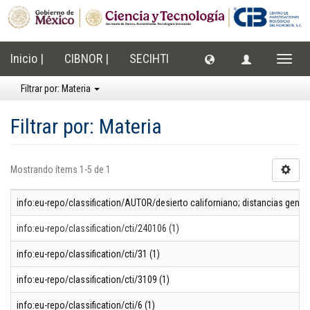
Inicio |
CIBNOR |
SECIHTI
Cambi
naveg
Filtrar por: Materia
Filtrar por: Materia
Mostrando ítems 1-5 de 1
info:eu-repo/classification/AUTOR/desierto californiano; distancias genétic
info:eu-repo/classification/cti/240106 (1)
info:eu-repo/classification/cti/31 (1)
info:eu-repo/classification/cti/3109 (1)
info:eu-repo/classification/cti/6 (1)