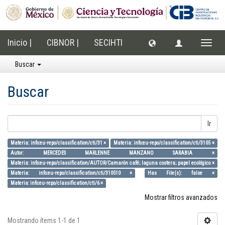
Inicio |
CIBNOR |
SECIHTI
Cambi
naveg
Buscar
Buscar
Ir
Materia: info:eu-repo/classification/cti/31 ×
Materia: info:eu-repo/classification/cti/3105 ×
Autor: MERCEDES MARLENNE MANZANO SARABIA ×
Materia: info:eu-repo/classification/AUTOR/Camarón café; laguna costera; papel ecológico ×
Materia: info:eu-repo/classification/cti/310510 ×
Has File(s): false ×
Materia: info:eu-repo/classification/cti/6 ×
Mostrar filtros avanzados
Mostrando ítems 1-1 de 1