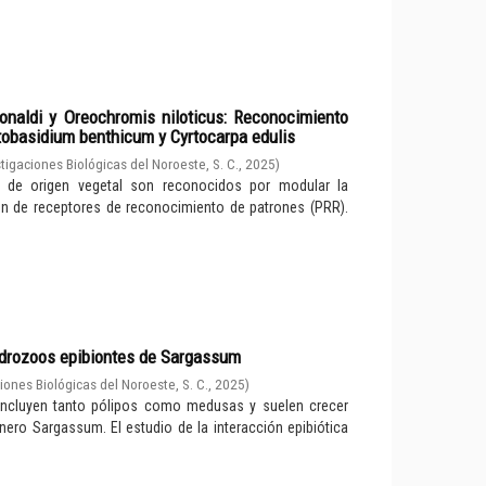
naldi y Oreochromis niloticus: Reconocimiento
tobasidium benthicum y Cyrtocarpa edulis
tigaciones Biológicas del Noroeste, S. C.
,
2025
)
 de origen vegetal son reconocidos por modular la
ón de receptores de reconocimiento de patrones (PRR).
hidrozoos epibiontes de Sargassum
iones Biológicas del Noroeste, S. C.
,
2025
)
a, incluyen tanto pólipos como medusas y suelen crecer
ero Sargassum. El estudio de la interacción epibiótica