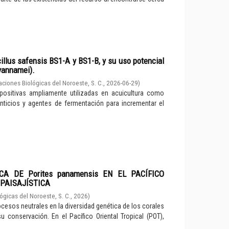
illus safensis BS1-A y BS1-B, y su uso potencial
vannamei).
aciones Biológicas del Noroeste, S. C.
,
2026-06-29
)
positivas ampliamente utilizadas en acuicultura como
menticios y agentes de fermentación para incrementar el
A DE Porites panamensis EN EL PACÍFICO
 PAISAJÍSTICA
ógicas del Noroeste, S. C.
,
2026
)
ocesos neutrales en la diversidad genética de los corales
u conservación. En el Pacífico Oriental Tropical (POT),