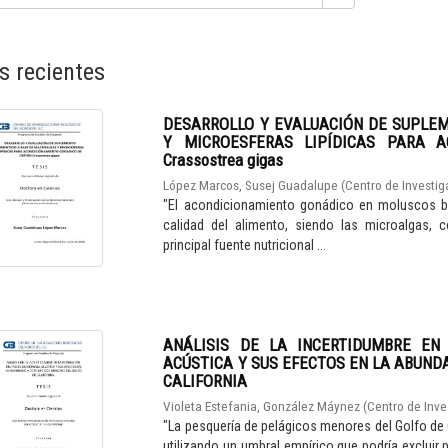
s recientes
DESARROLLO Y EVALUACIÓN DE SUPLE
Y MICROESFERAS LIPÍDICAS PARA A
Crassostrea gigas
López Marcos, Susej Guadalupe
(
Centro de Investig
"El acondicionamiento gonádico en moluscos bi
calidad del alimento, siendo las microalgas, 
principal fuente nutricional ...
ANÁLISIS DE LA INCERTIDUMBRE EN
ACÚSTICA Y SUS EFECTOS EN LA ABUND
CALIFORNIA
Violeta Estefania, González Máynez
(
Centro de Inve
"La pesquería de pelágicos menores del Golfo de
utilizando un umbral empírico que podría excluir 