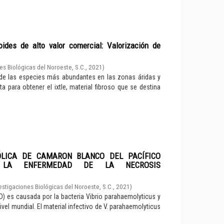
noides de alto valor comercial: Valorización de
es Biológicas del Noroeste, S.C.
,
2021
)
na de las especies más abundantes en las zonas áridas y
a para obtener el ixtle, material fibroso que se destina
LICA DE CAMARON BLANCO DEL PACÍFICO
NTE LA ENFERMEDAD DE LA NECROSIS
estigaciones Biológicas del Noroeste, S.C.
,
2021
)
 es causada por la bacteria Vibrio parahaemolyticus y
el mundial. El material infectivo de V. parahaemolyticus