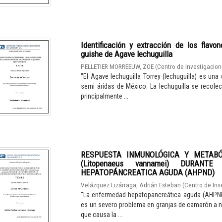
Identificación y extracción de los flavo
guishe de Agave lechuguilla
PELLETIER MORREEUW, ZOE
(
Centro de Investigacion
"El Agave lechuguilla Torrey (lechuguilla) es u
semi áridas de México. La lechuguilla se recolect
principalmente ...
RESPUESTA INMUNOLÓGICA Y METABÓ
(Litopenaeus vannamei) DURA
HEPATOPÁNCREATICA AGUDA (AHPND)
Velázquez Lizárraga, Adrián Esteban
(
Centro de Inv
"La enfermedad hepatopancreática aguda (AHPND)
es un severo problema en granjas de camarón a niv
que causa la ...