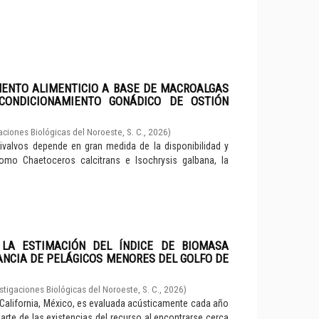
MENTO ALIMENTICIO A BASE DE MACROALGAS
CONDICIONAMIENTO GONÁDICO DE OSTIÓN
aciones Biológicas del Noroeste, S. C.
,
2026
)
valvos depende en gran medida de la disponibilidad y
como Chaetoceros calcitrans e Isochrysis galbana, la
 LA ESTIMACIÓN DEL ÍNDICE DE BIOMASA
ANCIA DE PELÁGICOS MENORES DEL GOLFO DE
stigaciones Biológicas del Noroeste, S. C.
,
2026
)
 California, México, es evaluada acústicamente cada año
parte de las existencias del recurso al encontrarse cerca