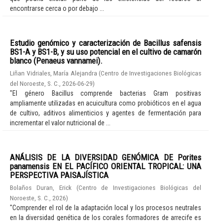
encontrarse cerca o por debajo ...
Estudio genómico y caracterización de Bacillus safensis
BS1-A y BS1-B, y su uso potencial en el cultivo de camarón
blanco (Penaeus vannamei).
Liñan Vidriales, María Alejandra
(
Centro de Investigaciones Biológicas
del Noroeste, S. C.
,
2026-06-29
)
"El género Bacillus comprende bacterias Gram positivas
ampliamente utilizadas en acuicultura como probióticos en el agua
de cultivo, aditivos alimenticios y agentes de fermentación para
incrementar el valor nutricional de ...
ANÁLISIS DE LA DIVERSIDAD GENÓMICA DE Porites
panamensis EN EL PACÍFICO ORIENTAL TROPICAL: UNA
PERSPECTIVA PAISAJÍSTICA
Bolaños Duran, Erick
(
Centro de Investigaciones Biológicas del
Noroeste, S. C.
,
2026
)
"Comprender el rol de la adaptación local y los procesos neutrales
en la diversidad genética de los corales formadores de arrecife es