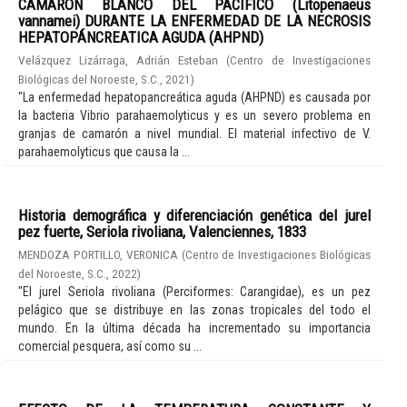
CAMARON BLANCO DEL PACÍFICO (Litopenaeus
vannamei) DURANTE LA ENFERMEDAD DE LA NECROSIS
HEPATOPÁNCREATICA AGUDA (AHPND)
Velázquez Lizárraga, Adrián Esteban
(
Centro de Investigaciones
Biológicas del Noroeste, S.C.
,
2021
)
"La enfermedad hepatopancreática aguda (AHPND) es causada por
la bacteria Vibrio parahaemolyticus y es un severo problema en
granjas de camarón a nivel mundial. El material infectivo de V.
parahaemolyticus que causa la ...
Historia demográfica y diferenciación genética del jurel
pez fuerte, Seriola rivoliana, Valenciennes, 1833
MENDOZA PORTILLO, VERONICA
(
Centro de Investigaciones Biológicas
del Noroeste, S.C.
,
2022
)
"El jurel Seriola rivoliana (Perciformes: Carangidae), es un pez
pelágico que se distribuye en las zonas tropicales del todo el
mundo. En la última década ha incrementado su importancia
comercial pesquera, así como su ...