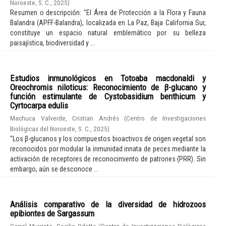
Noroeste, S. C.
,
2025
)
Resumen o descripción: "El Área de Protección a la Flora y Fauna
Balandra (APFF-Balandra), localizada en La Paz, Baja California Sur,
constituye un espacio natural emblemático por su belleza
paisajística, biodiversidad y ...
Estudios inmunológicos en Totoaba macdonaldi y
Oreochromis niloticus: Reconocimiento de β-glucano y
función estimulante de Cystobasidium benthicum y
Cyrtocarpa edulis
Machuca Valverde, Cristian Andrés
(
Centro de Investigaciones
Biológicas del Noroeste, S. C.
,
2025
)
"Los β-glucanos y los compuestos bioactivos de origen vegetal son
reconocidos por modular la inmunidad innata de peces mediante la
activación de receptores de reconocimiento de patrones (PRR). Sin
embargo, aún se desconoce ...
Análisis comparativo de la diversidad de hidrozoos
epibiontes de Sargassum
Carral Murrieta, Cecilia Odette
(
Centro de Investigaciones Biológicas