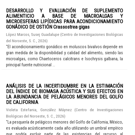
DESARROLLO Y EVALUACIÓN DE SUPLEMENTO
ALIMENTICIO A BASE DE MACROALGAS Y
MICROESFERAS LIPÍDICAS PARA ACONDICIONAMIENTO
GONÁDICO DE OSTIÓN Crassostrea gigas
López Marcos, Susej Guadalupe
(
Centro de Investigaciones Biológicas
del Noroeste, S. C.
,
2026
)
"El acondicionamiento gonádico en moluscos bivalvos depende en
gran medida de la disponibilidad y calidad del alimento, siendo las
microalgas, como Chaetoceros calcitrans e Isochrysis galbana, la
principal fuente nutricional ...
ANÁLISIS DE LA INCERTIDUMBRE EN LA ESTIMACIÓN
DEL ÍNDICE DE BIOMASA ACÚSTICA Y SUS EFECTOS EN
LA ABUNDANCIA DE PELÁGICOS MENORES DEL GOLFO
DE CALIFORNIA
Violeta Estefania, González Máynez
(
Centro de Investigaciones
Biológicas del Noroeste, S. C.
,
2026
)
"La pesquería de pelágicos menores del Golfo de California, México,
es evaluada acústicamente cada año utilizando un umbral empírico
que podría excluir parte de las existencias del recurso al