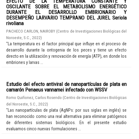
EFECTO DE LA TEMPERATURA CONSTANTE Y
OSCILANTE SOBRE EL METABOLISMO ENERGÉTICO
DURANTE EL DESARROLLO EMBRIONARIO Y
DESEMPEÑO LARVARIO TEMPRANO DEL JUREL Seriola
rivoliana
PACHECO CARLON, NAIROBY
(
Centro de Investigaciones Biológicas del
Noroeste, S.C.
,
2022
)
"La temperatura es el factor principal que influye en el proceso de
desarrollo durante la ontogenia de los peces y tiene un efecto
directo en la utilización y renovación de energía (ATP), en donde los
embriones y larvas ...
Estudio del efecto antiviral de nanopartículas de plata en
camarón Penaeus vannamei infectado con WSSV
Romo Quiñonez, Carlos Rosendo
(
Centro de Investigaciones Biológicas
del Noroeste, S.C.
,
2022
)
"Las nanopartículas de plata (AgNPs: por sus siglas en inglés) se
han reconocido como una real alternativa para eliminar patógenos
de diferentes sistemas biológicos. En el presente estudio
evaluamos cinco nuevas formulaciones ...